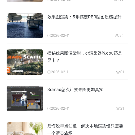
效果图渲染：5步搞定PBR贴图质感提升
2026-02-11
54
揭秘效果图渲染时，cr渲染器吃cpu还是
显卡？
2026-02-11
81
3dmax怎么让效果图更加真实
2026-02-11
21
后悔没早点知道，解决本地渲染慢只需要
一个渲染农场