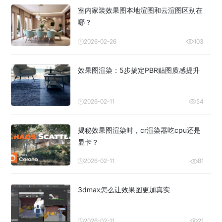
室内家装效果图本地渲图和云渲图区别在
哪？
2026-02-26
103
效果图渲染：5步搞定PBR贴图质感提升
2026-02-11
54
揭秘效果图渲染时，cr渲染器吃cpu还是
显卡？
2026-02-11
81
3dmax怎么让效果图更加真实
2026-02-11
21