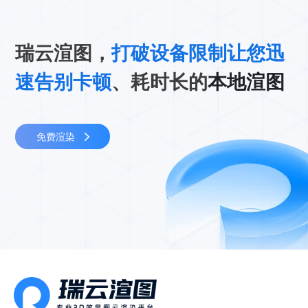
瑞云渲图，
打破设备限制让您迅
速告别卡顿
、耗时长的
本地渲图
免费渲染