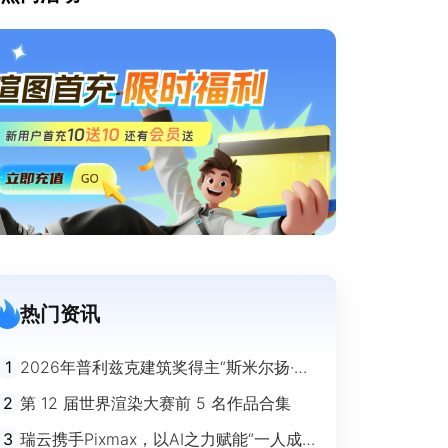
热门资讯
1
2026年普利兹克建筑奖得主“斯米尔扬·拉
迪奇”经典作品欣赏
2
第 12 届世界渲染大赛前 5 名作品合集
3
瑞云携手Pixmax，以AI之力赋能“一人成