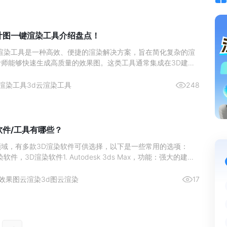
计图一键渲染工具介绍盘点！
键渲染工具是一种高效、便捷的渲染解决方案，旨在简化复杂的渲
计师能够快速生成高质量的效果图。这类工具通常集成在3D建模
作为独立的应用程序提供。
渲染工具
3d云渲染工具
248
软件/工具有哪些？
领域，有多款3D渲染软件可供选择，以下是一些常用的选项：
件，3D渲染软件1. Autodesk 3ds Max，功能：强大的建模
材质库，适合创建复杂的3D模型应用：广泛应用于建筑、室内设
领域。3D渲染软件。
效果图云渲染
3d图云渲染
17