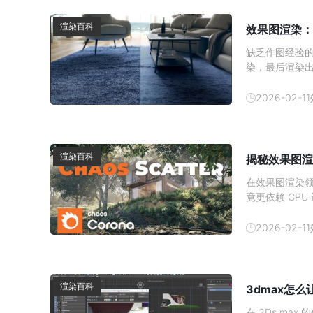
渲染百科
效果图渲染：
缺乏作图经验
染，最后渲染
顶尖设计师都
图质感提升技巧
2026-02-11
方的提取 3D 
渲染百科
揭秘效果图渲
在效果图渲染领
竟更依赖 CP
与硬件分工深入
加速对于使用 
2026-02-11
心结论：
渲染百科
3dmax怎
在 3Ds m