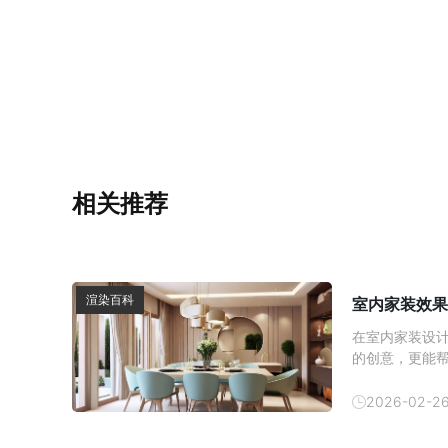
相关推荐
渲染百科
室内家装效果
在室内家装设
的创意，更能
内效果图的制
方式逐渐成为
2026-02-2
以帮助消费者