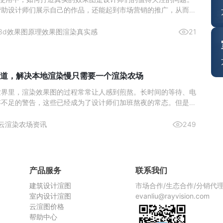
帮助设计师们展示自己的作品，还能起到市场营销的推广，从而激
。那么来简单了解下如何通过 3Ds max 实现真实的渲染效果图
与纹理的雕琢材质类型：依据物体特性选材质，如金属用“金属”明
3d效果图原理
效果图渲染真实感
21
道，解决本地渲染慢只需要一个渲染农场
世界里，渲染效果图的过程常常让人感到煎熬。长时间的等待、电
存不足的警告，这些已经成为了设计师们加班熬夜的常态。但是，
染农场，这一切都将成为过去式。今天，给大家推荐一个超好用的
—瑞云渲图，它不仅解决了本地渲染慢的问题，而且价格还非常划
云渲染农场资讯
249
渲染慢，
产品服务
联系我们
建筑设计渲图
市场合作/生态合作/分销代
室内设计渲图
evanliu@rayvision.com
云渲图价格
帮助中心