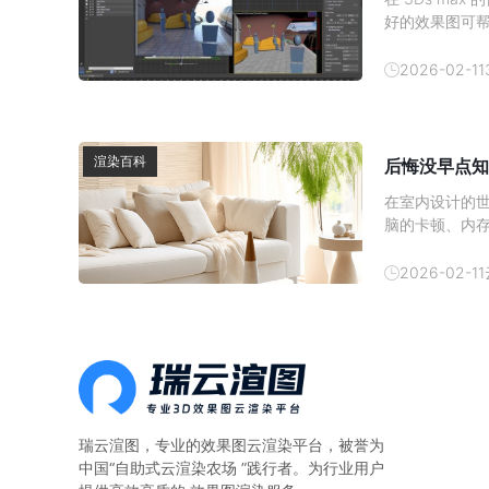
好的效果图可
发消费者的购买
吧。1、 材质
2026-02-11
渲染百科
后悔没早点知
在室内设计的
脑的卡顿、内
现在有了云渲
云渲染农场—
2026-02-11
算。一、本地
瑞云渲图，专业的
效果图云渲染平台
，被誉为
中国“自助式云渲染农场 ”践行者。为行业用户