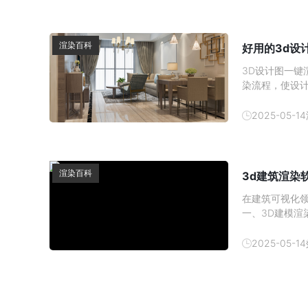
渲染百科
好用的3d设
3D设计图一
染流程，使设
软件中，或者
2025-05-14
渲染百科
3d建筑渲染
在建筑可视化
一、3D建模渲染软
工具和丰富的
计、产品设计等
2025-05-14