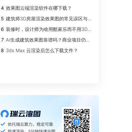
剧”时代
4
效果图云端渲染软件在哪下载？
5
建筑师3D房屋渲染效果图的常见误区与规
避指南
6
装修时，设计师为啥用酷家乐而不用3Ds
max？
7
AI生成建筑效果图靠谱吗？商业项目仍离
不开传统渲染
8
3ds Max 云渲染后怎么下载文件？