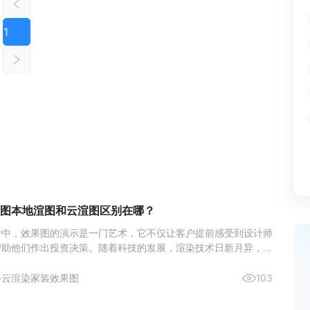
1
图本地渲图和云渲图区别在哪？
计中，效果图的演示是一门艺术，它不仅让客户提前感受到设计师
帮助他们作出投资决策。随着科技的发展，渲染技术日新月异，室
作方式也在不断演变。近年来，本地渲图与云渲图两种主要的渲染
了设计师们的热门选择。本文将深入分析这两种渲染方式的区别，
6
云渲染
家装效果图
103
更好地理