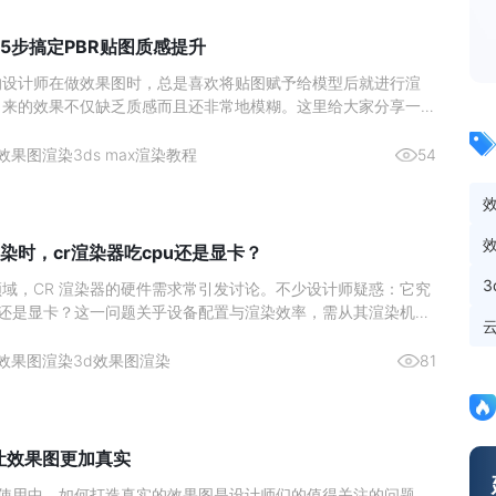
5步搞定PBR贴图质感提升
的设计师在做效果图时，总是喜欢将贴图赋予给模型后就进行渲
出来的效果不仅缺乏质感而且还非常地模糊。这里给大家分享一个
在使用的高质量出图方法，成倍提升你的出图质量。效果图渲染贴
1、 首先将准备好的贴图拖入贴图生成器中。2、 然后再点击上
效果图渲染
3ds max渲染教程
54
贴
染时，cr渲染器吃cpu还是显卡？
域，CR 渲染器的硬件需求常引发讨论。不少设计师疑惑：它究
U 还是显卡？这一问题关乎设备配置与渲染效率，需从其渲染机制
分析。图源网络一、核心结论：CPU 是渲染主力，显卡为辅助
CR 渲染器的设计师而言，硬件投入的优先级一直是关键问题。核
效果图渲染
3d效果图渲染
81
么让效果图更加真实
ax 的使用中，如何打造真实的效果图是设计师们的值得关注的问题。