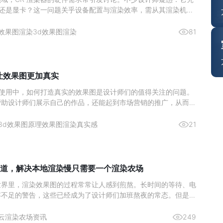
U 还是显卡？这一问题关乎设备配置与渲染效率，需从其渲染机制
分析。图源网络一、核心结论：CPU 是渲染主力，显卡为辅助
CR 渲染器的设计师而言，硬件投入的优先级一直是关键问题。核
效果图渲染
3d效果图渲染
81
么让效果图更加真实
ax 的使用中，如何打造真实的效果图是设计师们的值得关注的问题。
帮助设计师们展示自己的作品，还能起到市场营销的推广，从而激
。那么来简单了解下如何通过 3Ds max 实现真实的渲染效果图
与纹理的雕琢材质类型：依据物体特性选材质，如金属用“金属”明
3d效果图原理
效果图渲染真实感
21
道，解决本地渲染慢只需要一个渲染农场
世界里，渲染效果图的过程常常让人感到煎熬。长时间的等待、电
存不足的警告，这些已经成为了设计师们加班熬夜的常态。但是，
染农场，这一切都将成为过去式。今天，给大家推荐一个超好用的
—瑞云渲图，它不仅解决了本地渲染慢的问题，而且价格还非常划
云渲染农场资讯
249