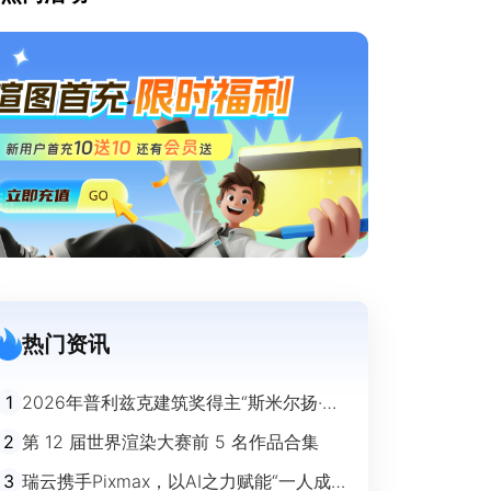
热门资讯
1
2026年普利兹克建筑奖得主“斯米尔扬·拉
迪奇”经典作品欣赏
2
第 12 届世界渲染大赛前 5 名作品合集
3
瑞云携手Pixmax，以AI之力赋能“一人成