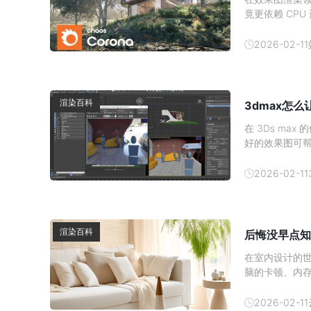
竟更依赖 CP
与硬件分工深入
加速对于使用 
2026-02-11
心结论：
渲染百科
3dmax怎
在 3Ds m
好的效果图可
发消费者的购买
吧。1、 材质
2026-02-11
渲染百科
后悔没早点知
在室内设计的
脑的卡顿、内
现在有了云渲
云渲染农场—
2026-02-11