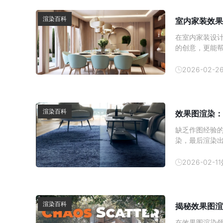
渲染百科
室内家装效果
在室内家装设
的创意，更能
内效果图的制
方式逐渐成为
2026-02-2
以帮助消费者
渲染百科
效果图渲染：
缺乏作图经验
染，最后渲染
顶尖设计师都
图质感提升技巧
2026-02-11
方的提取 3D 
渲染百科
揭秘效果图渲
在效果图渲染领