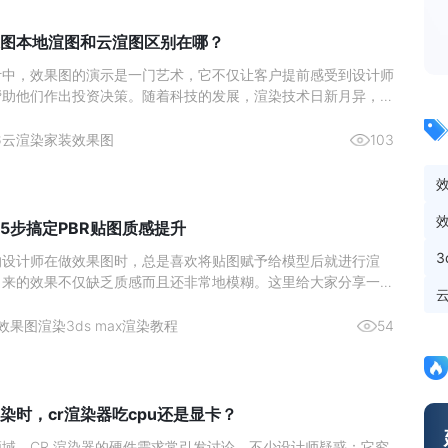
图本地渲图和云渲图区别在哪？
计中，效果图的演示是一门艺术，它不仅让客户提前感受到设计师
帮助他们作出投资决策。随着科技的发展，渲染技术日新月异，室
作方式也在不断演变。近年来，本地渲图与云渲图两种主要的渲染
了设计师们的热门选择。本文将深入分析这两种渲染方式的区别，
6
云渲染
家装效果图
103
更好地理
5步搞定PBR贴图质感提升
的设计师在做效果图时，总是喜欢将贴图赋予给模型后就进行渲
出来的效果不仅缺乏质感而且还非常地模糊。这里给大家分享一个
在使用的高质量出图方法，成倍提升你的出图质量。效果图渲染贴
1、 首先将准备好的贴图拖入贴图生成器中。2、 然后再点击上
效果图渲染
3ds max渲染教程
54
贴
染时，cr渲染器吃cpu还是显卡？
域，CR 渲染器的硬件需求常引发讨论。不少设计师疑惑：它究