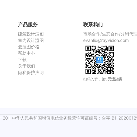
渲染慢，
产品服务
联系我们
建筑设计渲图
市场合作/生态合作/分销代
室内设计渲图
evanliu@rayvision.com
云渲图价格
帮助中心
下载
关于我们
隐私保护声明
扫码入群，领
5元渲染劵
-20
中华人民共和国增值电信业务经营许可证编号：合字 B1-2020012