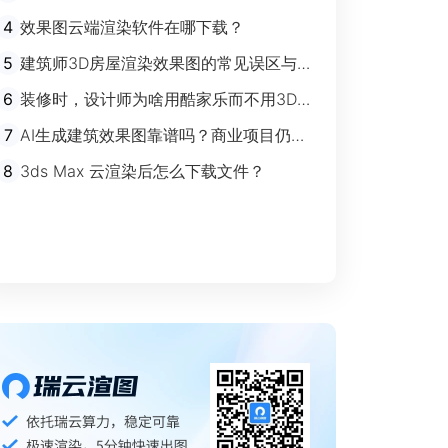
剧”时代
4
效果图云端渲染软件在哪下载？
5
建筑师3D房屋渲染效果图的常见误区与规
避指南
6
装修时，设计师为啥用酷家乐而不用3Ds
max？
7
AI生成建筑效果图靠谱吗？商业项目仍离
不开传统渲染
8
3ds Max 云渲染后怎么下载文件？