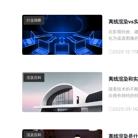
行业洞察
离线渲染vs
在影视特效、建
化为逼真图像
我该用离线渲染
用场景大不相
2025-12-17
适合哪些行业
渲染百科
离线渲染和实
随着技术的不
自拥有独特的
的区别，深入
更具优势，最
2025-05-14
渲染百科
离线渲染是什