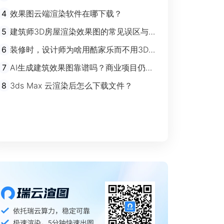
剧”时代
4
效果图云端渲染软件在哪下载？
5
建筑师3D房屋渲染效果图的常见误区与规
避指南
6
装修时，设计师为啥用酷家乐而不用3Ds
max？
7
AI生成建筑效果图靠谱吗？商业项目仍离
不开传统渲染
8
3ds Max 云渲染后怎么下载文件？