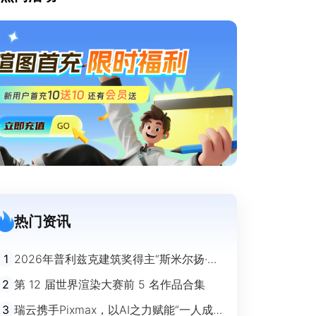
热门资讯
1
2026年普利兹克建筑奖得主“斯米尔扬·拉
迪奇”经典作品欣赏
2
第 12 届世界渲染大赛前 5 名作品合集
3
瑞云携手Pixmax，以AI之力赋能“一人成