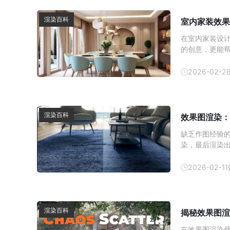
渲染百科
室内家装效果
在室内家装设
的创意，更能
内效果图的制
方式逐渐成为
2026-02-2
以帮助消费者
渲染百科
效果图渲染：
缺乏作图经验
染，最后渲染
顶尖设计师都
图质感提升技巧
2026-02-11
方的提取 3D 
渲染百科
揭秘效果图渲
在效果图渲染领