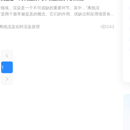
作领域，渲染是一个不可或缺的重要环节。其中，"离线渲
染"是两个最常被提及的概念。它们的作用、优缺点和应用场景各
它们之间的区别对于创作者和技术人员而言尤为重要。
离线渲染
实时渲染原理
243
1