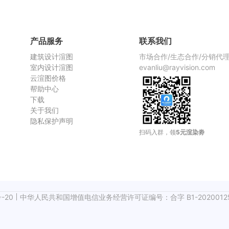
渲染慢，
产品服务
联系我们
建筑设计渲图
市场合作/生态合作/分销代
室内设计渲图
evanliu@rayvision.com
云渲图价格
帮助中心
下载
关于我们
隐私保护声明
扫码入群，领
5元渲染劵
-20
中华人民共和国增值电信业务经营许可证编号：合字 B1-2020012