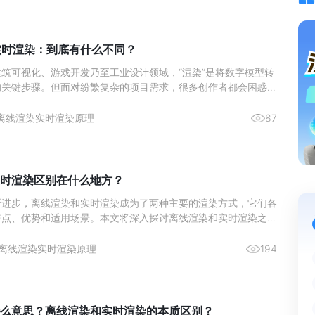
实时渲染：到底有什么不同？
筑可视化、游戏开发乃至工业设计领域，“渲染”是将数字模型转
的关键步骤。但面对纷繁复杂的项目需求，很多创作者都会困惑：
还是实时渲染？这两种技术看似都在“出图”，实则目标迥异、适
同。本文将为你清晰解析它们的本质区别、各自能做什么，以及最
离线渲染
实时渲染原理
87
使用。
时渲染区别在什么地方？
断进步，离线渲染和实时渲染成为了两种主要的渲染方式，它们各
特点、优势和适用场景。本文将深入探讨离线渲染和实时渲染之间
分析它们各自的特点、应用领域，以及在某些情况下哪种渲染方式
后，我们还将介绍一款优秀的离线渲染软件——瑞云渲图云渲染。
离线渲染
实时渲染原理
194
么意思？离线渲染和实时渲染的本质区别？