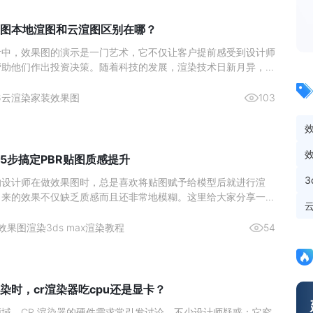
图本地渲图和云渲图区别在哪？
计中，效果图的演示是一门艺术，它不仅让客户提前感受到设计师
帮助他们作出投资决策。随着科技的发展，渲染技术日新月异，室
作方式也在不断演变。近年来，本地渲图与云渲图两种主要的渲染
了设计师们的热门选择。本文将深入分析这两种渲染方式的区别，
6
云渲染
家装效果图
103
更好地理
5步搞定PBR贴图质感提升
的设计师在做效果图时，总是喜欢将贴图赋予给模型后就进行渲
出来的效果不仅缺乏质感而且还非常地模糊。这里给大家分享一个
在使用的高质量出图方法，成倍提升你的出图质量。效果图渲染贴
1、 首先将准备好的贴图拖入贴图生成器中。2、 然后再点击上
效果图渲染
3ds max渲染教程
54
贴
染时，cr渲染器吃cpu还是显卡？
域，CR 渲染器的硬件需求常引发讨论。不少设计师疑惑：它究