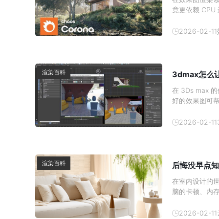
竟更依赖 CP
与硬件分工深入
加速对于使用 
2026-02-11
心结论：
渲染百科
3dmax怎
在 3Ds m
好的效果图可
发消费者的购买
吧。1、 材质
2026-02-11
渲染百科
后悔没早点知
在室内设计的
脑的卡顿、内
现在有了云渲
云渲染农场—
2026-02-11