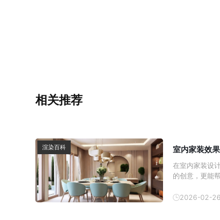
相关推荐
渲染百科
室内家装效果
在室内家装设
的创意，更能
内效果图的制
方式逐渐成为
2026-02-2
以帮助消费者