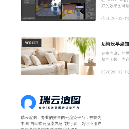
好的效果图可
发消费者的购买
吧。1、 材质
2026-02-11
渲染百科
后悔没早点知
在室内设计的
脑的卡顿、内
现在有了云渲
云渲染农场—
2026-02-11
算。一、本地
瑞云渲图，专业的
效果图云渲染平台
，被誉为
中国“自助式云渲染农场 ”践行者。为行业用户