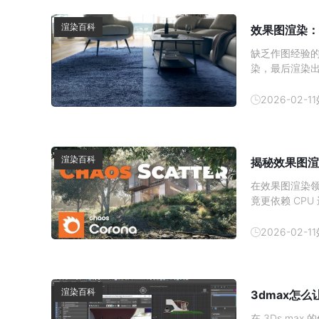
渲染百科
效果图渲染：
缺乏作图经验
染，最后渲染
顶尖设计师都
图质感提升技巧
2026-02-11
方的提取 3D 
渲染百科
揭秘效果图渲
在效果图渲染领
竟更依赖 CP
与硬件分工深入
加速对于使用 
2026-02-11
心结论：
渲染百科
3dmax怎
在 3Ds m