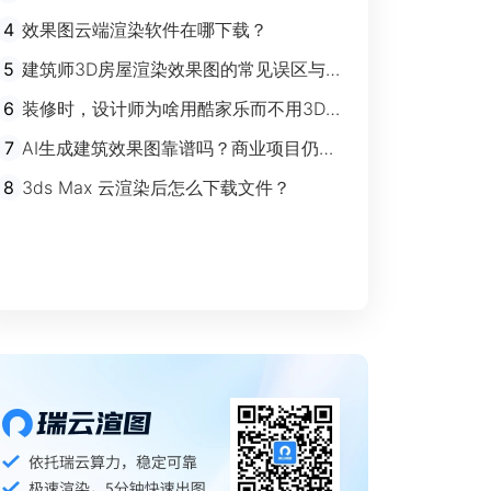
剧”时代
4
效果图云端渲染软件在哪下载？
5
建筑师3D房屋渲染效果图的常见误区与规
避指南
6
装修时，设计师为啥用酷家乐而不用3Ds
max？
7
AI生成建筑效果图靠谱吗？商业项目仍离
不开传统渲染
8
3ds Max 云渲染后怎么下载文件？