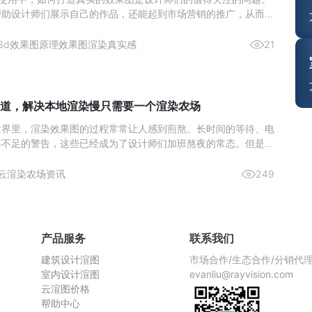
帮助设计师们展示自己的作品，还能起到市场营销的推广，从而激
。那么来简单了解下如何通过 3Ds max 实现真实的渲染效果图
与纹理的雕琢材质类型：依据物体特性选材质，如金属用“金属”明
3d效果图原理
效果图渲染真实感
21
道，解决本地渲染慢只需要一个渲染农场
世界里，渲染效果图的过程常常让人感到煎熬。长时间的等待、电
存不足的警告，这些已经成为了设计师们加班熬夜的常态。但是，
染农场，这一切都将成为过去式。今天，给大家推荐一个超好用的
—瑞云渲图，它不仅解决了本地渲染慢的问题，而且价格还非常划
云渲染农场资讯
249
渲染慢，
产品服务
联系我们
建筑设计渲图
市场合作/生态合作/分销代
室内设计渲图
evanliu@rayvision.com
云渲图价格
帮助中心