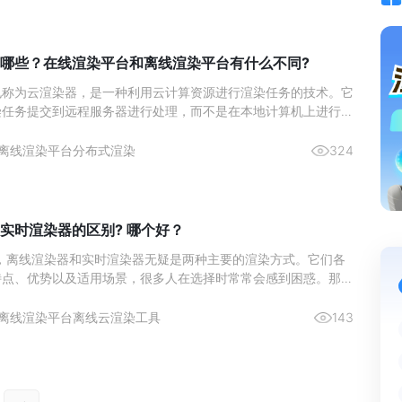
哪些？在线渲染平台和离线渲染平台有什么不同?
也称为云渲染器，是一种利用云计算资源进行渲染任务的技术。它
染任务提交到远程服务器进行处理，而不是在本地计算机上进行。
器通常由专业的数据中心运营，拥有强大的计算能力和高效的渲染
在线渲染平台哪个好用？本文将为您盘点国内5大效果图渲染平
离线渲染平台
分布式渲染
324
绍瑞云渲图
实时渲染器的区别? 哪个好？
域，离线渲染器和实时渲染器无疑是两种主要的渲染方式。它们各
特点、优势以及适用场景，很多人在选择时常常会感到困惑。那
器和实时渲染器到底有什么区别？
离线渲染平台
离线云渲染工具
143