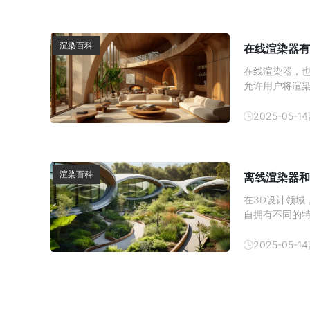
渲染百科
在线渲染器有
在线渲染器，
允许用户将渲
这些远程服务
引擎。那么，
2025-05-14
台，并重点介
渲染百科
离线渲染器和
在3D设计领
自拥有不同的
么，离线渲染
2025-05-14