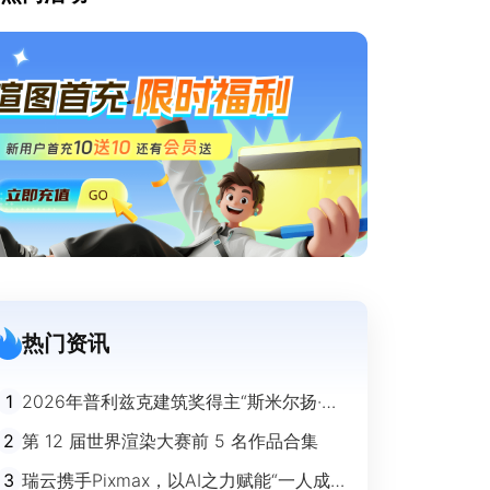
热门资讯
1
2026年普利兹克建筑奖得主“斯米尔扬·拉
迪奇”经典作品欣赏
2
第 12 届世界渲染大赛前 5 名作品合集
3
瑞云携手Pixmax，以AI之力赋能“一人成