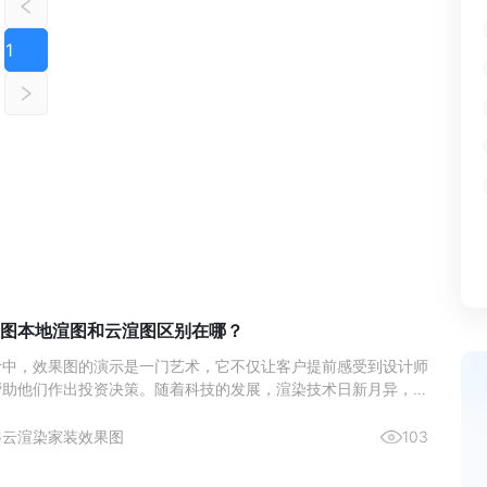
1
图本地渲图和云渲图区别在哪？
计中，效果图的演示是一门艺术，它不仅让客户提前感受到设计师
帮助他们作出投资决策。随着科技的发展，渲染技术日新月异，室
作方式也在不断演变。近年来，本地渲图与云渲图两种主要的渲染
了设计师们的热门选择。本文将深入分析这两种渲染方式的区别，
6
云渲染
家装效果图
103
更好地理