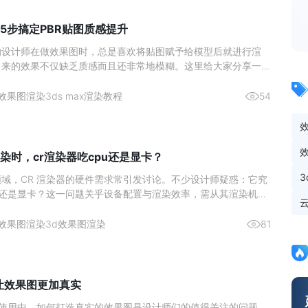
5步搞定PBR贴图质感提升
的设计师在做效果图时，总是喜欢将贴图赋予给模型后就进行渲
出来的效果不仅缺乏质感而且还非常地模糊。这里给大家分享一个
在使用的高质量出图方法，成倍提升你的出图质量。效果图渲染贴
1、 首先将准备好的贴图拖入贴图生成器中。2、 然后再点击上
效果图渲染
3ds max渲染教程
54
贴
染时，cr渲染器吃cpu还是显卡？
域，CR 渲染器的硬件需求常引发讨论。不少设计师疑惑：它究
U 还是显卡？这一问题关乎设备配置与渲染效率，需从其渲染机制
分析。图源网络一、核心结论：CPU 是渲染主力，显卡为辅助
CR 渲染器的设计师而言，硬件投入的优先级一直是关键问题。核
效果图渲染
3d效果图渲染
81
么让效果图更加真实
ax 的使用中，如何打造真实的效果图是设计师们的值得关注的问题。