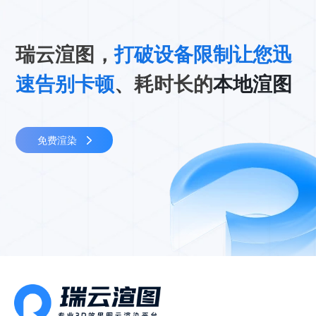
瑞云渲图，
打破设备限制让您迅
速告别卡顿
、耗时长的
本地渲图
免费渲染