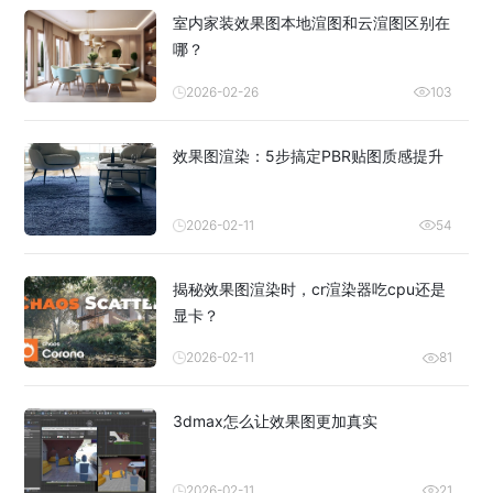
室内家装效果图本地渲图和云渲图区别在
哪？
2026-02-26
103
效果图渲染：5步搞定PBR贴图质感提升
2026-02-11
54
揭秘效果图渲染时，cr渲染器吃cpu还是
显卡？
2026-02-11
81
3dmax怎么让效果图更加真实
2026-02-11
21