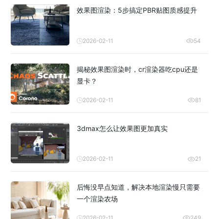
效果图渲染：5步搞定PBR贴图质感提升
2026-02-11
54
揭秘效果图渲染时，cr渲染器吃cpu还是
显卡？
2026-02-11
81
3dmax怎么让效果图更加真实
2026-02-11
21
后悔没早点知道，解决本地渲染慢只需要
一个渲染农场
2026-02-11
249