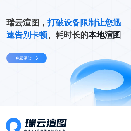
瑞云渲图，
打破设备限制让您迅
速告别卡顿
、耗时长的
本地渲图
免费渲染