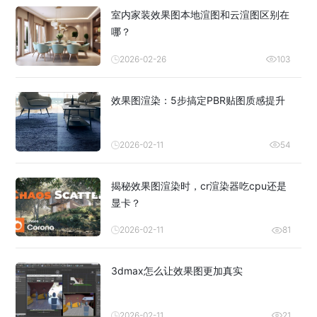
室内家装效果图本地渲图和云渲图区别在
哪？
2026-02-26
103
效果图渲染：5步搞定PBR贴图质感提升
2026-02-11
54
揭秘效果图渲染时，cr渲染器吃cpu还是
显卡？
2026-02-11
81
3dmax怎么让效果图更加真实
2026-02-11
21