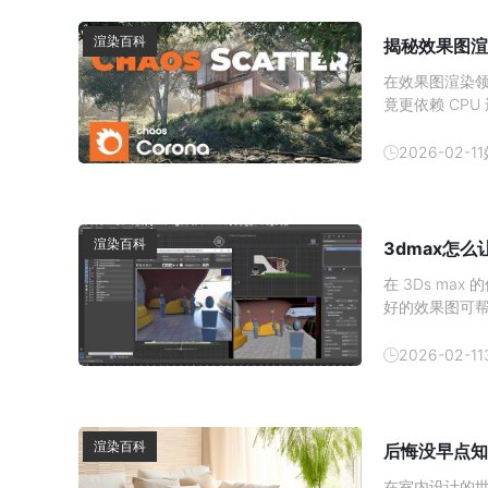
渲染百科
揭秘效果图渲
在效果图渲染领
竟更依赖 CP
与硬件分工深入
加速对于使用 
2026-02-11
心结论：
渲染百科
3dmax怎
在 3Ds m
好的效果图可
发消费者的购买
吧。1、 材质
2026-02-11
渲染百科
后悔没早点知
在室内设计的