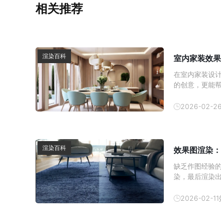
相关推荐
渲染百科
室内家装效果
在室内家装设
的创意，更能
内效果图的制
方式逐渐成为
2026-02-2
以帮助消费者
渲染百科
效果图渲染：
缺乏作图经验
染，最后渲染
顶尖设计师都
图质感提升技巧
2026-02-11
方的提取 3D 