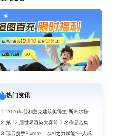
热门资讯
1
2026年普利兹克建筑奖得主“斯米尔扬·拉
迪奇”经典作品欣赏
2
第 12 届世界渲染大赛前 5 名作品合集
3
瑞云携手Pixmax，以AI之力赋能“一人成