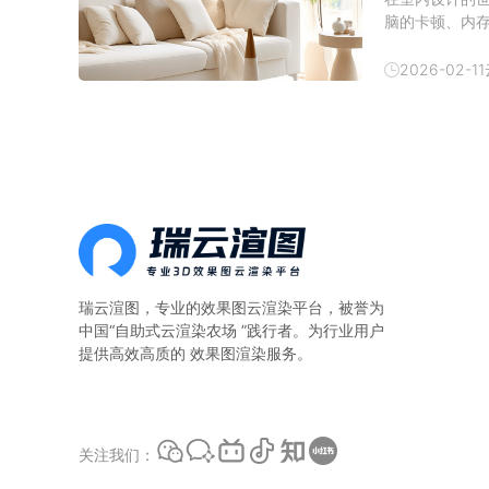
脑的卡顿、内
现在有了云渲
云渲染农场—
2026-02-11
算。一、本地
瑞云渲图，专业的
效果图云渲染平台
，被誉为
中国“自助式云渲染农场 ”践行者。为行业用户
提供高效高质的 效果图渲染服务。
关注我们：