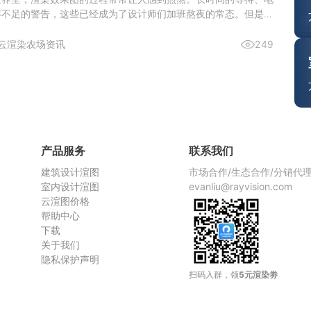
存不足的警告，这些已经成为了设计师们加班熬夜的常态。但是，
染农场，这一切都将成为过去式。今天，给大家推荐一个超好用的
—瑞云渲图，它不仅解决了本地渲染慢的问题，而且价格还非常划
云渲染农场资讯
249
渲染慢，
产品服务
联系我们
建筑设计渲图
市场合作/生态合作/分销代
室内设计渲图
evanliu@rayvision.com
云渲图价格
帮助中心
下载
关于我们
隐私保护声明
扫码入群，领
5元渲染劵