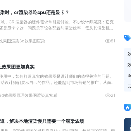
染时，cr渲染器吃cpu还是显卡？
域，CR 渲染器的硬件需求常引发讨论。不少设计师疑惑：它究
U 还是显卡？这一问题关乎设备配置与渲染效率，需从其渲染机制
分析。图源网络一、核心结论：CPU 是渲染主力，显卡为辅助
CR 渲染器的设计师而言，硬件投入的优先级一直是关键问题。核
效果图渲染
3d效果图渲染
81
么让效果图更加真实
ax 的使用中，如何打造真实的效果图是设计师们的值得关注的问题。
帮助设计师们展示自己的作品，还能起到市场营销的推广，从而激
。那么来简单了解下如何通过 3Ds max 实现真实的渲染效果图
与纹理的雕琢材质类型：依据物体特性选材质，如金属用“金属”明
3d效果图原理
效果图渲染真实感
21
道，解决本地渲染慢只需要一个渲染农场
世界里，渲染效果图的过程常常让人感到煎熬。长时间的等待、电