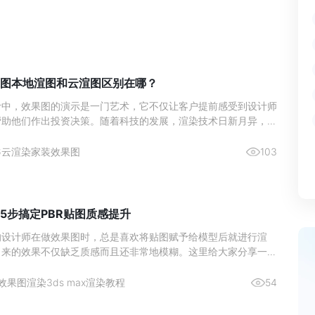
图本地渲图和云渲图区别在哪？
计中，效果图的演示是一门艺术，它不仅让客户提前感受到设计师
帮助他们作出投资决策。随着科技的发展，渲染技术日新月异，室
作方式也在不断演变。近年来，本地渲图与云渲图两种主要的渲染
了设计师们的热门选择。本文将深入分析这两种渲染方式的区别，
6
云渲染
家装效果图
103
更好地理
5步搞定PBR贴图质感提升
的设计师在做效果图时，总是喜欢将贴图赋予给模型后就进行渲
出来的效果不仅缺乏质感而且还非常地模糊。这里给大家分享一个
在使用的高质量出图方法，成倍提升你的出图质量。效果图渲染贴
1、 首先将准备好的贴图拖入贴图生成器中。2、 然后再点击上
效果图渲染
3ds max渲染教程
54
贴