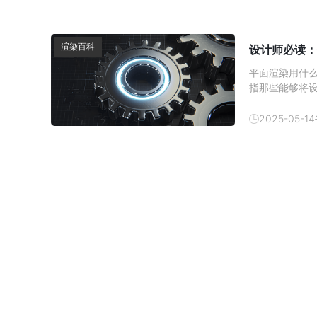
渲染百科
设计师必读：
平面渲染用什
指那些能够将
模拟光线、材
2025-05-14