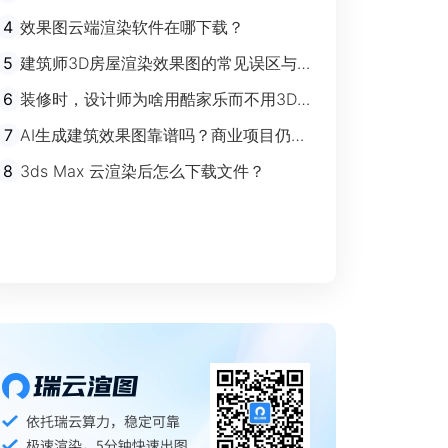
剧”时代
4
效果图云端渲染软件在哪下载？
5
建筑师3D房屋渲染效果图的常见误区与规
避指南
6
装修时，设计师为啥用酷家乐而不用3Ds
max？
7
AI生成建筑效果图靠谱吗？商业项目仍离
不开传统渲染
8
3ds Max 云渲染后怎么下载文件？