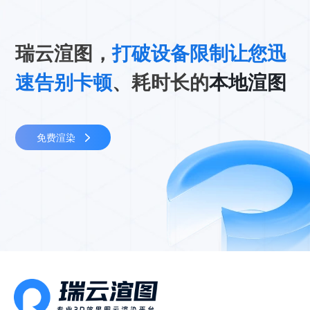
瑞云渲图，
打破设备限制让您迅
速告别卡顿
、耗时长的
本地渲图
免费渲染