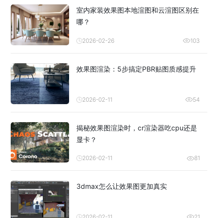
室内家装效果图本地渲图和云渲图区别在
哪？
2026-02-26
103
效果图渲染：5步搞定PBR贴图质感提升
2026-02-11
54
揭秘效果图渲染时，cr渲染器吃cpu还是
显卡？
2026-02-11
81
3dmax怎么让效果图更加真实
2026-02-11
21