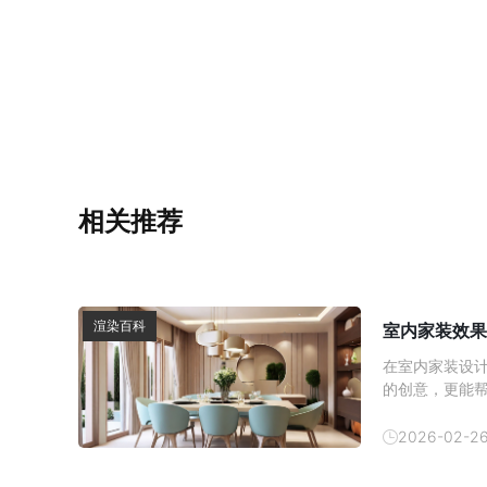
相关推荐
渲染百科
室内家装效果
在室内家装设
的创意，更能
内效果图的制
方式逐渐成为
2026-02-2
以帮助消费者