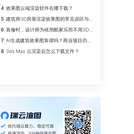
剧”时代
4
效果图云端渲染软件在哪下载？
5
建筑师3D房屋渲染效果图的常见误区与规
避指南
6
装修时，设计师为啥用酷家乐而不用3Ds
max？
7
AI生成建筑效果图靠谱吗？商业项目仍离
不开传统渲染
8
3ds Max 云渲染后怎么下载文件？