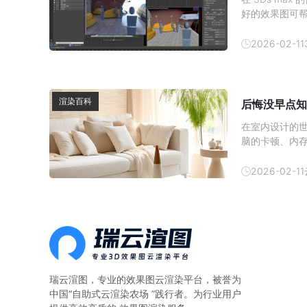
好的效果图可
发消费者的购买
吧。1、 材质
2026-02-11
渲染百科
后悔没早点知
在室内设计的
脑的卡顿、内
现在有了云渲
云渲染农场—
2026-02-11
算。一、本地
瑞云渲图，专业的
效果图云渲染平台
，被誉为
中国“自助式云渲染农场 ”践行者。为行业用户