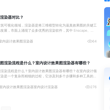
渲染器对比？
建筑可视化领域，渲染器是将三维模型转化为逼真效果图的关键工
发展，市面上涌现了众多优秀的渲染软件，其中 Enscape、
n 和 Vray 是目前设计师们使用频率较高的四款渲染器。它们各有特
同的项目需求和用户群体。
室内设计效果图渲染器
64
图渲染流程是什么？室内设计效果图渲染器有哪些？
图渲染流程是什么？室内设计效果图渲染器有哪些？在室内设计领
渲染是一个复杂而精细的过程，它涉及到多个步骤和多种工具的使
细介绍室内设计效果图的渲染流程，并探讨市面上流行的室内设计
。室内设计效果图渲染流程是什么？首先，室内设计效果图渲染流
室内设计效果图渲染器
室内设计渲染器
276
下几个步