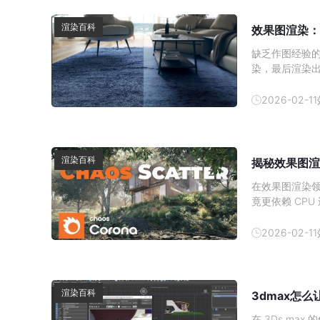
渲染百科
效果图渲染：
缺乏作图经验
染，最后渲染
顶尖设计师都
图质感提升技巧
2026-02-11
方的提取 3D 
渲染百科
揭秘效果图渲
在效果图渲染领
竟更依赖 CP
与硬件分工深入
加速对于使用 
2026-02-11
心结论：
渲染百科
3dmax怎
在 3Ds m