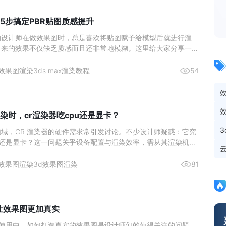
5步搞定PBR贴图质感提升
的设计师在做效果图时，总是喜欢将贴图赋予给模型后就进行渲
出来的效果不仅缺乏质感而且还非常地模糊。这里给大家分享一个
在使用的高质量出图方法，成倍提升你的出图质量。效果图渲染贴
1、 首先将准备好的贴图拖入贴图生成器中。2、 然后再点击上
效果图渲染
3ds max渲染教程
54
贴
染时，cr渲染器吃cpu还是显卡？
域，CR 渲染器的硬件需求常引发讨论。不少设计师疑惑：它究
U 还是显卡？这一问题关乎设备配置与渲染效率，需从其渲染机制
分析。图源网络一、核心结论：CPU 是渲染主力，显卡为辅助
CR 渲染器的设计师而言，硬件投入的优先级一直是关键问题。核
效果图渲染
3d效果图渲染
81
么让效果图更加真实
ax 的使用中，如何打造真实的效果图是设计师们的值得关注的问题。