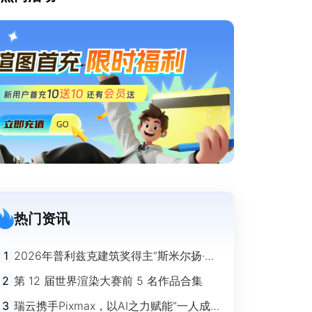
热门资讯
1
2026年普利兹克建筑奖得主“斯米尔扬·拉
迪奇”经典作品欣赏
2
第 12 届世界渲染大赛前 5 名作品合集
3
瑞云携手Pixmax，以AI之力赋能“一人成