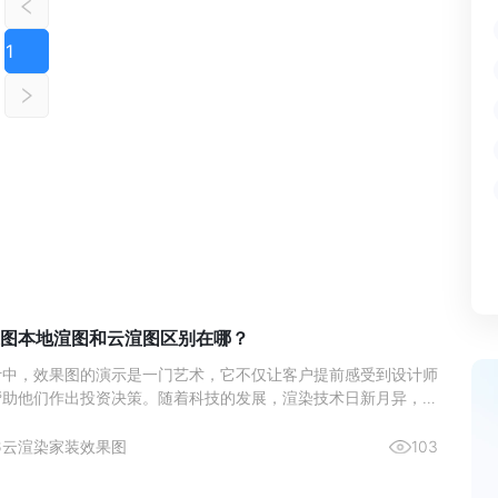
1
图本地渲图和云渲图区别在哪？
计中，效果图的演示是一门艺术，它不仅让客户提前感受到设计师
帮助他们作出投资决策。随着科技的发展，渲染技术日新月异，室
作方式也在不断演变。近年来，本地渲图与云渲图两种主要的渲染
了设计师们的热门选择。本文将深入分析这两种渲染方式的区别，
6
云渲染
家装效果图
103
更好地理