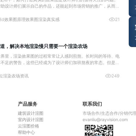
帮助设计师们展示自己的作品，还能起到市场营销的推广，从而激
。那么来简单了解下如何通过 3Ds max 实现真实的渲染效果图
与纹理的雕琢材质类型：依据物体特性选材质，如金属用“金属”明
3d效果图原理
效果图渲染真实感
21
道，解决本地渲染慢只需要一个渲染农场
世界里，渲染效果图的过程常常让人感到煎熬。长时间的等待、电
存不足的警告，这些已经成为了设计师们加班熬夜的常态。但是，
染农场，这一切都将成为过去式。今天，给大家推荐一个超好用的
—瑞云渲图，它不仅解决了本地渲染慢的问题，而且价格还非常划
云渲染农场资讯
249
渲染慢，
产品服务
联系我们
建筑设计渲图
市场合作/生态合作/分销代
室内设计渲图
evanliu@rayvision.com
云渲图价格
帮助中心