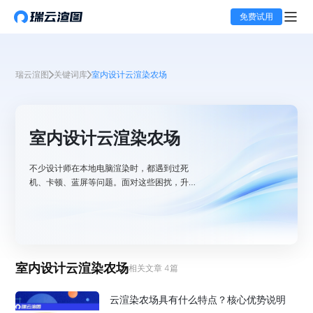
免费试用
瑞云渲图
关键词库
室内设计云渲染农场
室内设计云渲染农场
不少设计师在本地电脑渲染时，都遇到过死
机、卡顿、蓝屏等问题。面对这些困扰，升级
电脑配置或采用“云渲染农场”是两种常见的解
决方案。在效率方面，“云渲染农场”优势显
著，能够高效处理你的动画、效果图等复杂渲
染任务，帮助你快速出图。今天就来聊聊云渲
染农场的核心优势与特点，希望能为大家提供
室内设计云渲染农场
帮助。
相关文章
4
篇
云渲染农场具有什么特点？核心优势说明