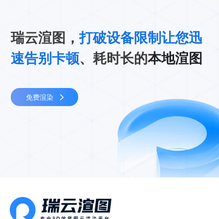
瑞云渲图，
打破设备限制让您迅
速告别卡顿
、耗时长的
本地渲图
免费渲染