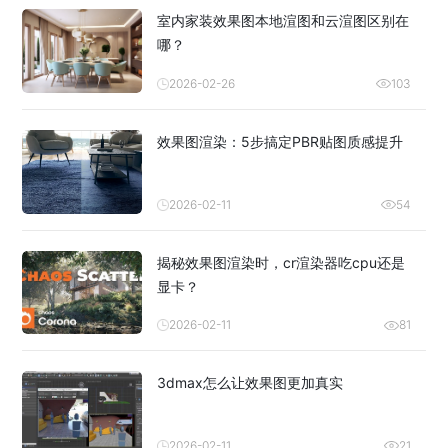
室内家装效果图本地渲图和云渲图区别在
哪？
2026-02-26
103
效果图渲染：5步搞定PBR贴图质感提升
2026-02-11
54
揭秘效果图渲染时，cr渲染器吃cpu还是
显卡？
2026-02-11
81
3dmax怎么让效果图更加真实
2026-02-11
21