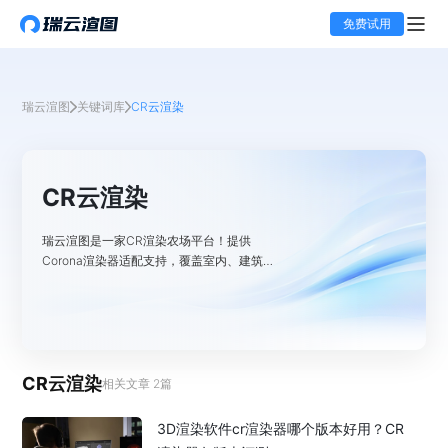
免费试用
瑞云渲图
关键词库
CR云渲染
CR云渲染
瑞云渲图是一家CR渲染农场平台！提供
Corona渲染器适配支持，覆盖室内、建筑等
场景CR效果图云渲染服务，依托上万节点快
速出图，分享Corona渲染资讯内容，助力用
户掌握CR渲染前沿趋势，高效完成高质量渲
染任务！
CR云渲染
相关文章
2
篇
3D渲染软件cr渲染器哪个版本好用？CR