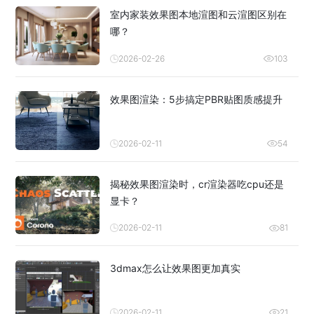
室内家装效果图本地渲图和云渲图区别在
哪？
2026-02-26
103
效果图渲染：5步搞定PBR贴图质感提升
2026-02-11
54
揭秘效果图渲染时，cr渲染器吃cpu还是
显卡？
2026-02-11
81
3dmax怎么让效果图更加真实
2026-02-11
21