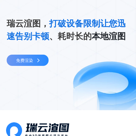
瑞云渲图，
打破设备限制让您迅
速告别卡顿
、耗时长的
本地渲图
免费渲染