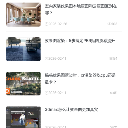
室内家装效果图本地渲图和云渲图区别在
哪？
2026-02-26
103
效果图渲染：5步搞定PBR贴图质感提升
2026-02-11
54
揭秘效果图渲染时，cr渲染器吃cpu还是
显卡？
2026-02-11
81
3dmax怎么让效果图更加真实
2026-02-11
21