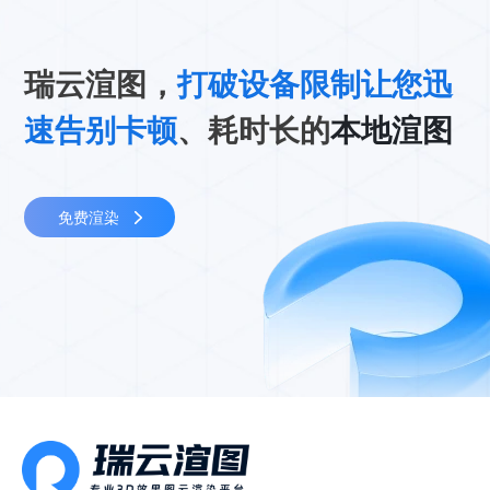
瑞云渲图，
打破设备限制让您迅
速告别卡顿
、耗时长的
本地渲图
免费渲染