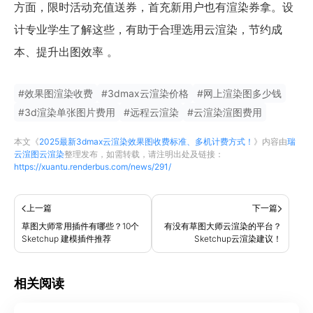
方面，限时活动充值送券，首充新用户也有渲染券拿。设
计专业学生了解这些，有助于合理选用云渲染，节约成
本、提升出图效率 。
#
效果图渲染收费
#
3dmax云渲染价格
#
网上渲染图多少钱
#
3d渲染单张图片费用
#
远程云渲染
#
云渲染渲图费用
本文《
2025最新3dmax云渲染效果图收费标准、多机计费方式！
》内容由
瑞
云渲图云渲染
整理发布，如需转载，请注明出处及链接：
https://xuantu.renderbus.com/news/291/
上一篇
下一篇
草图大师常用插件有哪些？10个
有没有草图大师云渲染的平台？
Sketchup 建模插件推荐
Sketchup云渲染建议！
相关阅读