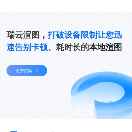
瑞云渲图，
打破设备限制让您迅
速告别卡顿
、耗时长的
本地渲图
免费渲染