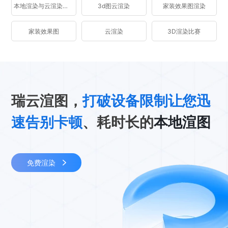
本地渲染与云渲染区别
3d图云渲染
家装效果图渲染
家装效果图
云渲染
3D渲染比赛
瑞云渲图，
打破设备限制让您迅
速告别卡顿
、耗时长的
本地渲图
免费渲染