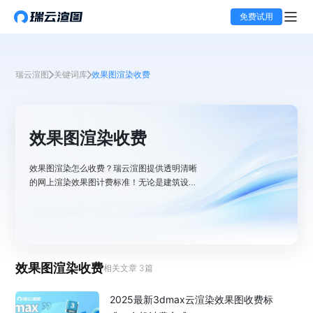
免费试用
瑞云渲图
关键词库
效果图渲染收费
效果图渲染收费
效果图渲染怎么收费？瑞云渲图提供透明清晰
的网上渲染效果图计费标准！无论是建筑设计
师或是室内设计师，你都可以清楚价格，无隐
藏项，让你安心使用。
效果图渲染收费
相关文章
3
篇
2025最新3dmax云渲染效果图收费标