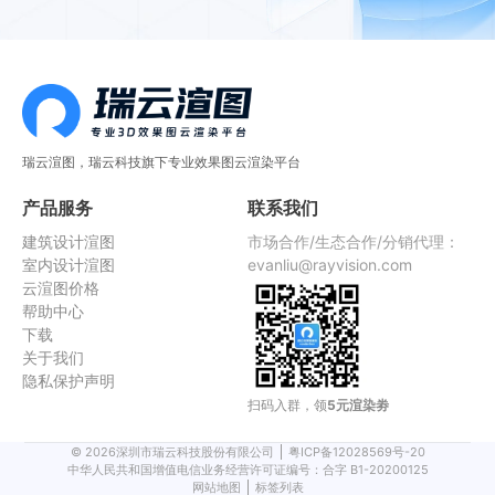
瑞云渲图，瑞云科技旗下专业效果图云渲染平台
产品服务
联系我们
建筑设计渲图
市场合作/生态合作/分销代理：
室内设计渲图
evanliu@rayvision.com
云渲图价格
帮助中心
下载
关于我们
隐私保护声明
扫码入群，领
5元渲染劵
©
2026
深圳市瑞云科技股份有限公司
粤ICP备12028569号-20
中华人民共和国增值电信业务经营许可证编号：合字 B1-20200125
网站地图
标签列表