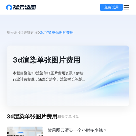
免费试用
瑞云渲图
关键词库
3d渲染单张图片费用
3d渲染单张图片费用
本栏目聚焦3D渲染单张图片费用资讯！解析
行业计费标准，涵盖分辨率、渲染时长等影响
因素。瑞云渲图作为专业3D效果图云渲染农
场，提供低至0.03元/分钟的灵活计费模式，
支持按需求精准计价，助力高效控制渲染成
本。
3d渲染单张图片费用
相关文章
4
篇
效果图云渲染一个小时多少钱？