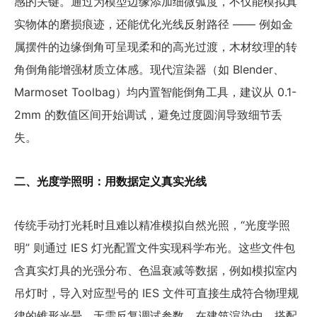
感的关键。通过为模型边缘添加细微弧度，不仅能模拟真
实物体的磨损痕迹，还能优化光线反射路径 —— 例如金
属摆件的边缘倒角可呈现柔和的高光过渡，木材纹理的转
角倒角能增强材质立体感。现代渲染器（如 Blender、
Marmoset Toolbag）均内置智能倒角工具，建议从 0.1-
2mm 的数值区间开始调试，避免过度圆润导致细节丢
失。
二、光度学照明：用数据定义真实光线
传统手动打光耗时且难以精准模拟自然光照，“光度学照
明” 则通过 IES 灯光配置文件实现科学布光。这些文件包
含真实灯具的光强分布、色温衰减等数据，例如模拟室内
吊灯时，导入对应型号的 IES 文件可直接生成符合物理规
律的锥形光晕，无需反复调试参数。在建筑渲染中，搭配