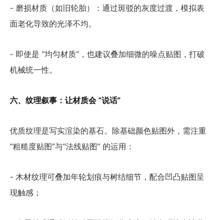
- 磨损材质（如旧轮胎）：通过斑驳的灰度过渡，模拟表
面老化导致的光泽不均。
- 即使是 “均匀材质”，也建议叠加细微的噪点贴图，打破
机械统一性。
六、纹理叙事：让材质会 “说话”
优质纹理是写实渲染的基石。除基础颜色贴图外，需注重
“粗糙度贴图”与“法线贴图” 的运用：
- 木材纹理可叠加年轮划痕与树结细节，配合凹凸贴图呈
现触感；