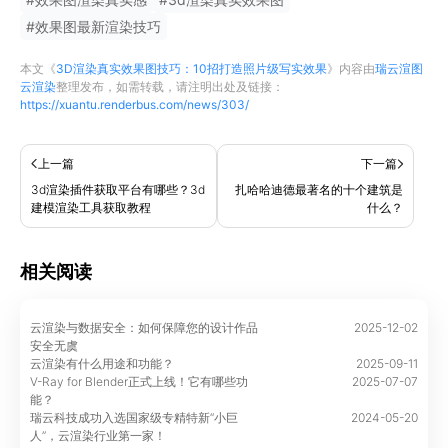
#
效果图最新渲染技巧
本文《
3D渲染真实效果图技巧：10招打造照片级写实效果
》内容由
瑞云渲图
云渲染
整理发布，如需转载，请注明出处及链接：
https://xuantu.renderbus.com/news/303/
上一篇
下一篇
3d渲染插件获取平台有哪些？3d
扎哈哈迪德最著名的十个建筑是
建模渲染工具获取教程
什么？
相关阅读
云渲染与数据安全：如何保障您的设计作品
2025-12-02
安全无虞
云渲染有什么用途和功能？
2025-09-11
V-Ray for Blender正式上线！它有哪些功
2025-07-07
能？
瑞云科技成功入选国家级专精特新“小巨
2024-05-20
人”，云渲染行业第一家！