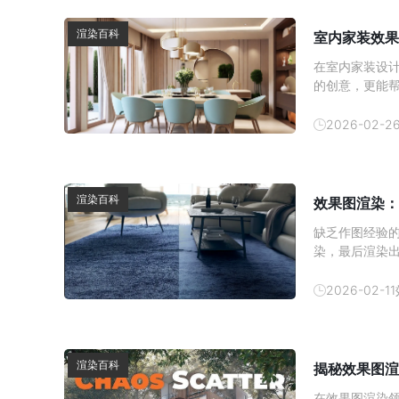
渲染百科
室内家装效果
在室内家装设
的创意，更能
内效果图的制
方式逐渐成为
2026-02-2
以帮助消费者
渲染百科
效果图渲染：
缺乏作图经验
染，最后渲染
顶尖设计师都
图质感提升技巧
2026-02-11
方的提取 3D 
渲染百科
揭秘效果图渲
在效果图渲染领