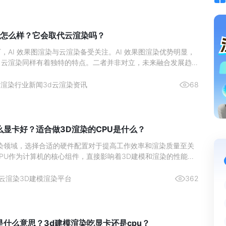
染怎么样？它会取代云渲染吗？
，AI 效果图渲染与云渲染备受关注。AI 效果图渲染优势明显，
；云渲染同样有着独特的特点。二者并非对立，未来融合发展趋势
0
渲染行业新闻
3d云渲染资讯
68
么显卡好？适合做3D渲染的CPU是什么？
渲染领域，选择合适的硬件配置对于提高工作效率和渲染质量至关
PU作为计算机的核心组件，直接影响着3D建模和渲染的性能。
用什么显卡好？适合做3D渲染的CPU是什么？本文将为您详细介
渲染的显卡和CPU，并推荐一款高效的3D建模云渲染平台
云渲染
3D建模渲染平台
362
是什么意思？3d建模渲染吃显卡还是cpu？