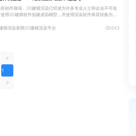
内容创作领域，3D建模渲染已经成为许多专业人士和企业不可或
过使用3D建模软件创建虚拟模型，并使用渲染软件将其转换为逼
画，用户可以实现各种创意和设计需求。然而，对于许多用户来
染的概念和硬件要求可能是一个令人困惑的问题。
建模渲染新闻
3D建模渲染平台
243
1