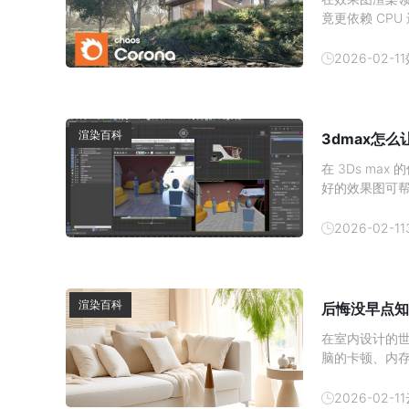
竟更依赖 CP
与硬件分工深入
加速对于使用 
2026-02-11
心结论：
渲染百科
3dmax怎
在 3Ds m
好的效果图可
发消费者的购买
吧。1、 材质
2026-02-11
渲染百科
后悔没早点知
在室内设计的
脑的卡顿、内
现在有了云渲
云渲染农场—
2026-02-11