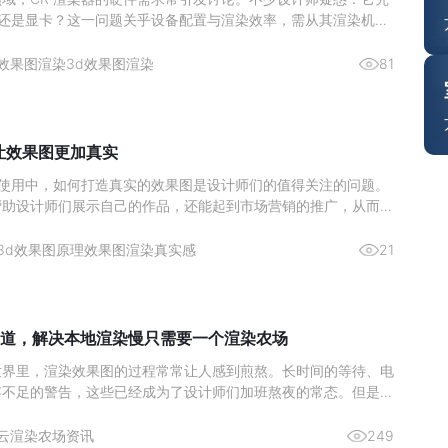
U 还是显卡？这一问题关乎设备配置与渲染效率，需从其渲染机制
分析。图源网络一、核心结论：CPU 是渲染主力，显卡为辅助
CR 渲染器的设计师而言，硬件投入的优先级一直是关键问题。核
效果图渲染
3d效果图渲染
81
么让效果图更加真实
ax 的使用中，如何打造真实的效果图是设计师们的值得关注的问题。
帮助设计师们展示自己的作品，还能起到市场营销的推广，从而激
。那么来简单了解下如何通过 3Ds max 实现真实的渲染效果图
与纹理的雕琢材质类型：依据物体特性选材质，如金属用“金属”明
3d效果图原理
效果图渲染真实感
21
道，解决本地渲染慢只需要一个渲染农场
世界里，渲染效果图的过程常常让人感到煎熬。长时间的等待、电
存不足的警告，这些已经成为了设计师们加班熬夜的常态。但是，
染农场，这一切都将成为过去式。今天，给大家推荐一个超好用的
—瑞云渲图，它不仅解决了本地渲染慢的问题，而且价格还非常划
云渲染农场资讯
249