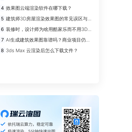
剧”时代
4
效果图云端渲染软件在哪下载？
5
建筑师3D房屋渲染效果图的常见误区与规
避指南
6
装修时，设计师为啥用酷家乐而不用3Ds
max？
7
AI生成建筑效果图靠谱吗？商业项目仍离
不开传统渲染
8
3ds Max 云渲染后怎么下载文件？