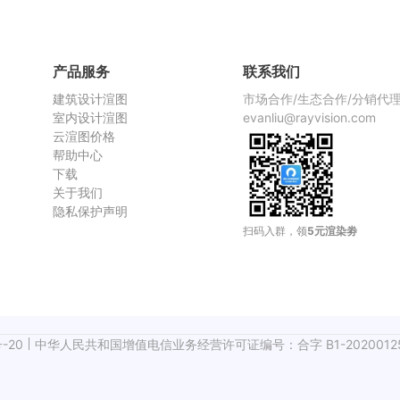
渲染慢，
产品服务
联系我们
建筑设计渲图
市场合作/生态合作/分销代
室内设计渲图
evanliu@rayvision.com
云渲图价格
帮助中心
下载
关于我们
隐私保护声明
扫码入群，领
5元渲染劵
-20
中华人民共和国增值电信业务经营许可证编号：合字 B1-2020012