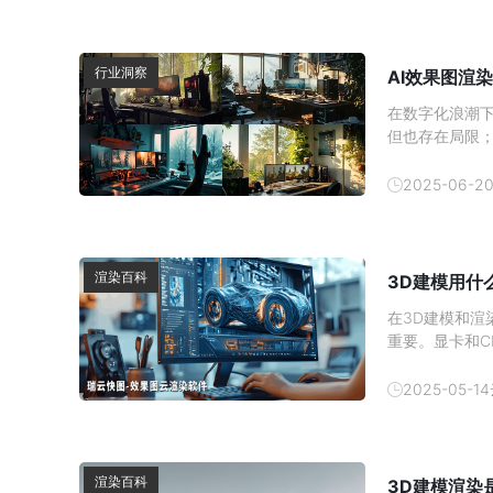
行业洞察
AI效果图渲
在数字化浪潮下
但也存在局限
显著。
2025-06-2
渲染百科
3D建模用什
在3D建模和
重要。显卡和C
那么，3D建模
绍适合3D建模
2025-05-14
&mdash;&
渲染百科
3D建模渲染