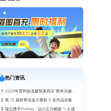
热门资讯
1
2026年普利兹克建筑奖得主“斯米尔扬·拉
迪奇”经典作品欣赏
2
第 12 届世界渲染大赛前 5 名作品合集
3
瑞云携手Pixmax，以AI之力赋能“一人成