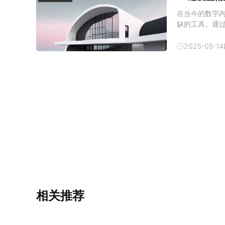
在当今的数字
缺的工具。通
真的图像或动
说，3D建模渲
2025-05-14
相关推荐