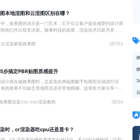
图本地渲图和云渲图区别在哪？
计中，效果图的演示是一门艺术，它不仅让客户提前感受到设计师
帮助他们作出投资决策。随着科技的发展，渲染技术日新月异，室
作方式也在不断演变。近年来，本地渲图与云渲图两种主要的渲染
了设计师们的热门选择。本文将深入分析这两种渲染方式的区别，
6
云渲染
家装效果图
103
更好地理
5步搞定PBR贴图质感提升
的设计师在做效果图时，总是喜欢将贴图赋予给模型后就进行渲
出来的效果不仅缺乏质感而且还非常地模糊。这里给大家分享一个
在使用的高质量出图方法，成倍提升你的出图质量。效果图渲染贴
1、 首先将准备好的贴图拖入贴图生成器中。2、 然后再点击上
效果图渲染
3ds max渲染教程
54
贴
染时，cr渲染器吃cpu还是显卡？
域，CR 渲染器的硬件需求常引发讨论。不少设计师疑惑：它究