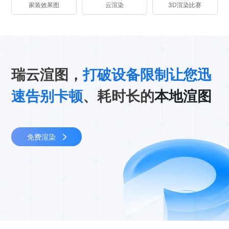
家装效果图
云渲染
3D渲染比赛
瑞云渲图，
打破设备限制让您迅
速告别卡顿
、耗时长的
本地渲图
免费渲染