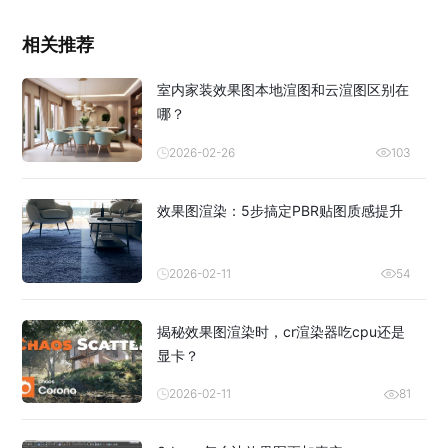
相关推荐
室内家装效果图本地渲图和云渲图区别在
哪？
2026-02-26
103
效果图渲染：5步搞定PBR贴图质感提升
2026-02-11
54
揭秘效果图渲染时，cr渲染器吃cpu还是
显卡？
2026-02-11
81