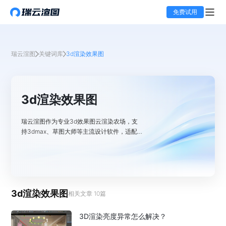
免费试用
瑞云渲图
关键词库
3d渲染效果图
3d渲染效果图
瑞云渲图作为专业3d效果图云渲染农场，支
持3dmax、草图大师等主流设计软件，适配
V-Ray、Corona等渲染器，在本栏目分享3d
渲染​效果图遇到的一些问题，如渲染参数设
置、渲染技巧等，解决大家在遇到复杂3D效
果图的渲染难点。
3d渲染效果图
相关文章
10
篇
3D渲染亮度异常怎么解决？