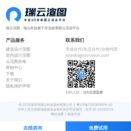
瑞云渲图，瑞云科技旗下专业效果图云渲染平台
产品服务
联系我们
建筑设计渲图
市场合作/生态合作/分销代理：
室内设计渲图
evanliu@rayvision.com
云渲图价格
帮助中心
下载
关于我们
隐私保护声明
扫码入群，领
5元渲染劵
©
2026
深圳市瑞云科技股份有限公司
粤ICP备12028569号-20
中华人民共和国增值电信业务经营许可证编号：合字 B1-20200125
网站地图
标签列表
在线咨询
免费试用