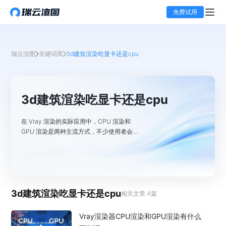
免费试用
瑞云渲图
关键词库
3d建筑渲染吃显卡还是cpu
3d建筑渲染吃显卡还是cpu
在 Vray 渲染的实际应用中，CPU 渲染和
GPU 渲染是两种主流方式，不少使用者会纠
结二者的选择。其实两者在功能支持、渲染速
度、适用场景等方面存在明显差异，而混合渲
染则提供了更高效的解决方案。下面结合实用
经验与核心特性，详细解析三者的区别。一、
功能支持：CPU 无限制，GPU 有部分兼容局
3d建筑渲染吃显卡还是cpu
限V
相关文章
4
篇
Vray渲染器CPU渲染和GPU渲染有什么