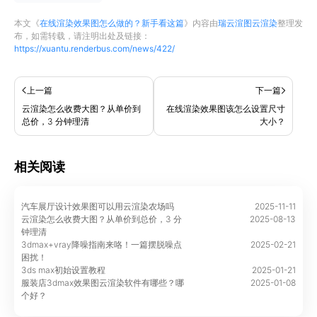
本文《
在线渲染效果图怎么做的？新手看这篇
》内容由
瑞云渲图云渲染
整理发
布，如需转载，请注明出处及链接：
https://xuantu.renderbus.com/news/422/
上一篇
下一篇
云渲染怎么收费大图？从单价到
在线渲染效果图该怎么设置尺寸
总价，3 分钟理清
大小？
相关阅读
汽车展厅设计效果图可以用云渲染农场吗
2025-11-11
云渲染怎么收费大图？从单价到总价，3 分
2025-08-13
钟理清
3dmax+vray降噪指南来咯！一篇摆脱噪点
2025-02-21
困扰！
3ds max初始设置教程
2025-01-21
服装店3dmax效果图云渲染软件有哪些？哪
2025-01-08
个好？