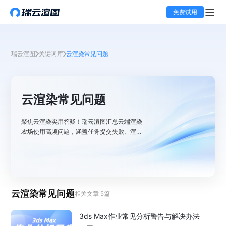
免费试用
瑞云渲图
关键词库
云渲染常见问题
云渲染常见问题
聚焦云渲染实用答疑！瑞云渲图汇总云端渲染
农场使用高频问题，涵盖任务提交失败、渲染
时长异常、文件格式兼容等场景，提供参数设
置优化、故障排查及技术支持指引，助你快速
解决云渲染全流程疑难。
云渲染常见问题
相关文章
5
篇
3ds Max作业常见分析警告与解决办法