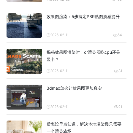
效果图渲染：5步搞定PBR贴图质感提升
2026-02-11
54
揭秘效果图渲染时，cr渲染器吃cpu还是
显卡？
2026-02-11
81
3dmax怎么让效果图更加真实
2026-02-11
21
后悔没早点知道，解决本地渲染慢只需要
一个渲染农场