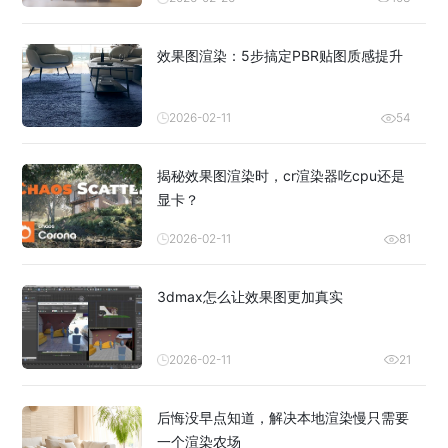
效果图渲染：5步搞定PBR贴图质感提升
2026-02-11
54
揭秘效果图渲染时，cr渲染器吃cpu还是
显卡？
2026-02-11
81
3dmax怎么让效果图更加真实
2026-02-11
21
后悔没早点知道，解决本地渲染慢只需要
一个渲染农场