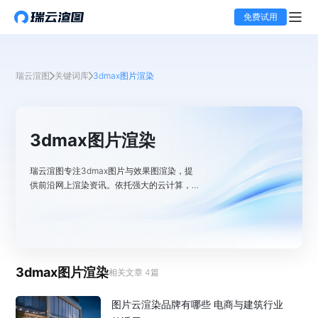
免费试用
瑞云渲图
关键词库
3dmax图片渲染
3dmax图片渲染
瑞云渲图专注3dmax图片与效果图渲染，提
供前沿网上渲染资讯。依托强大的云计算，具
备高效渲染能力，无论是3dmax图片渲染，
还是复杂效果图渲染，都能为你带来高性价比
的渲染解决方案，轻松应对max网上渲染需
求。
3dmax图片渲染
相关文章
4
篇
图片云渲染品牌有哪些 电商与建筑行业