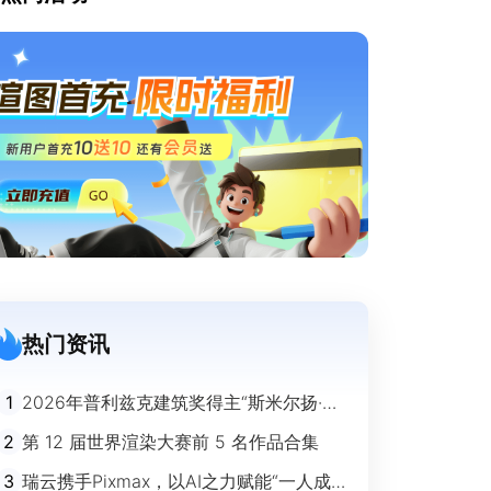
热门资讯
1
2026年普利兹克建筑奖得主“斯米尔扬·拉
迪奇”经典作品欣赏
2
第 12 届世界渲染大赛前 5 名作品合集
3
瑞云携手Pixmax，以AI之力赋能“一人成