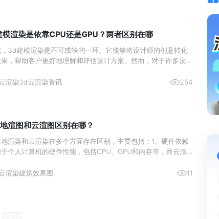
建模渲染是依靠CPU还是GPU？两者区别在哪
，3d建模渲染是不可或缺的一环。它能够将设计师的创意转化
效果，帮助客户更好地理解和评估设计方案。然而，对于许多设计
建模渲染所依赖的硬件&mdash;&mdash;CPU和GPU，以及它
可能是一个挑战。那么，建筑设计3d建模渲染是依靠CPU还是
云渲染
3d云渲染资讯
254
地渲图和云渲图区别在哪？
本地渲染和云渲染在多个方面存在区别，主要包括：1、硬件依赖
于个人计算机的硬件性能，包括CPU、GPU和内存等，而云渲
务提供商的强大集群进行渲染，不受本地硬件限制2、渲染速度云
更快的渲染速度，因为云服务提供商的服务器硬件配置强大且系统
云渲染
建筑效果图
11
时处理