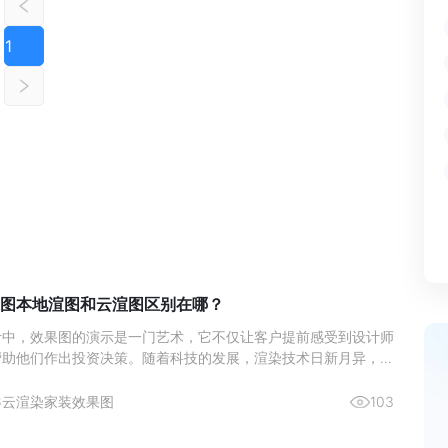
1
图本地渲图和云渲图区别在哪？
计中，效果图的演示是一门艺术，它不仅让客户提前感受到设计师
帮助他们作出投资决策。随着科技的发展，渲染技术日新月异，室
作方式也在不断演变。近年来，本地渲图与云渲图两种主要的渲染
了设计师们的热门选择。本文将深入分析这两种渲染方式的区别，
6
云渲染
家装效果图
103
更好地理