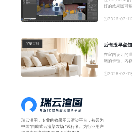
好的效果图可
发消费者的购买
吧。1、 材质
2026-02-11
渲染百科
后悔没早点知
在室内设计的
脑的卡顿、内
现在有了云渲
云渲染农场—
2026-02-11
算。一、本地
瑞云渲图，专业的
效果图云渲染平台
，被誉为
中国“自助式云渲染农场 ”践行者。为行业用户