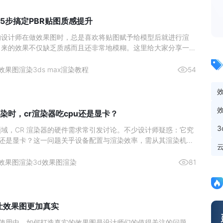
5步搞定PBR贴图质感提升
的设计师在做效果图时，总是喜欢将贴图赋予给模型后就进行渲
出来的效果不仅缺乏质感而且还非常地模糊。这里给大家分享一个
在使用的高质量出图方法，成倍提升你的出图质量。效果图渲染贴
1、 首先将准备好的贴图拖入贴图生成器中。2、 然后再点击上
效果图渲染
3ds max渲染教程
54
贴
染时，cr渲染器吃cpu还是显卡？
域，CR 渲染器的硬件需求常引发讨论。不少设计师疑惑：它究
U 还是显卡？这一问题关乎设备配置与渲染效率，需从其渲染机制
分析。图源网络一、核心结论：CPU 是渲染主力，显卡为辅助
CR 渲染器的设计师而言，硬件投入的优先级一直是关键问题。核
效果图渲染
3d效果图渲染
81
么让效果图更加真实
ax 的使用中，如何打造真实的效果图是设计师们的值得关注的问题。