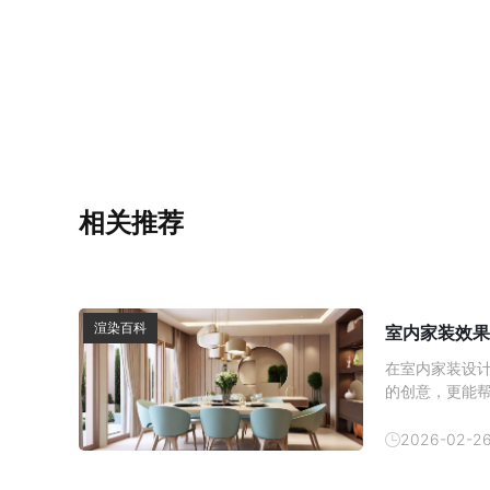
相关推荐
渲染百科
室内家装效果
在室内家装设
的创意，更能
内效果图的制
方式逐渐成为
2026-02-2
以帮助消费者