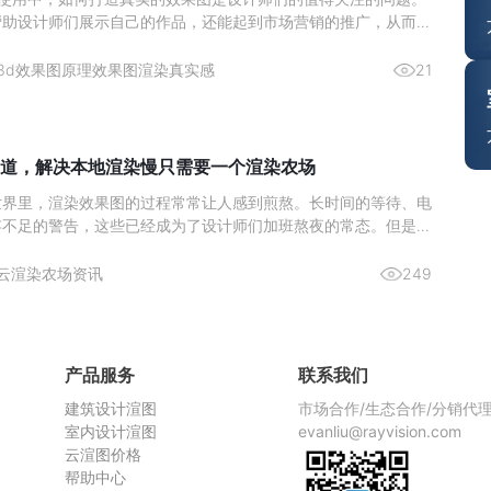
帮助设计师们展示自己的作品，还能起到市场营销的推广，从而激
。那么来简单了解下如何通过 3Ds max 实现真实的渲染效果图
与纹理的雕琢材质类型：依据物体特性选材质，如金属用“金属”明
3d效果图原理
效果图渲染真实感
21
道，解决本地渲染慢只需要一个渲染农场
世界里，渲染效果图的过程常常让人感到煎熬。长时间的等待、电
存不足的警告，这些已经成为了设计师们加班熬夜的常态。但是，
染农场，这一切都将成为过去式。今天，给大家推荐一个超好用的
—瑞云渲图，它不仅解决了本地渲染慢的问题，而且价格还非常划
云渲染农场资讯
249
渲染慢，
产品服务
联系我们
建筑设计渲图
市场合作/生态合作/分销代
室内设计渲图
evanliu@rayvision.com
云渲图价格
帮助中心