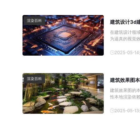
渲染百科
建筑设计3d
在建筑设计领域
为逼真的视觉
师来说，理解3d
们之间的区别，
2025-05-14
G
渲染百科
建筑效果图本
建筑效果图的
性本地渲染依赖
染则利用云服
渲染通常提供
2025-05-13
优化，能够同