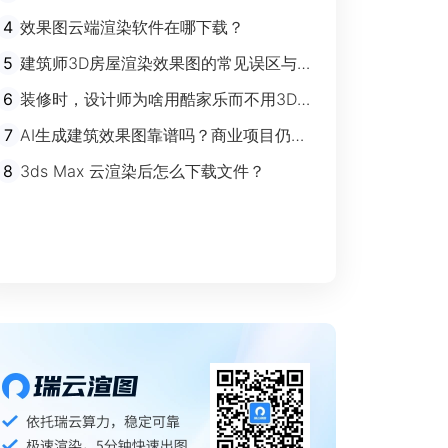
剧”时代
4
效果图云端渲染软件在哪下载？
5
建筑师3D房屋渲染效果图的常见误区与规
避指南
6
装修时，设计师为啥用酷家乐而不用3Ds
max？
7
AI生成建筑效果图靠谱吗？商业项目仍离
不开传统渲染
8
3ds Max 云渲染后怎么下载文件？