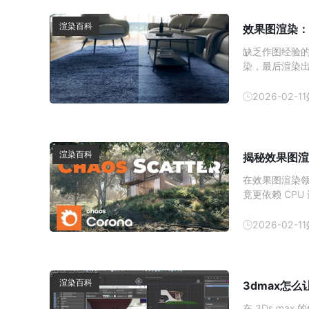
渲染百科
效果图渲染：
缺乏作图经验
染，最后渲染
顶尖设计师都
图质感提升技巧
2026-02-11
方的提取 3D 
渲染百科
揭秘效果图渲
在效果图渲染领
竟更依赖 CP
与硬件分工深入
加速对于使用 
2026-02-11
心结论：
渲染百科
3dmax怎
在 3Ds m