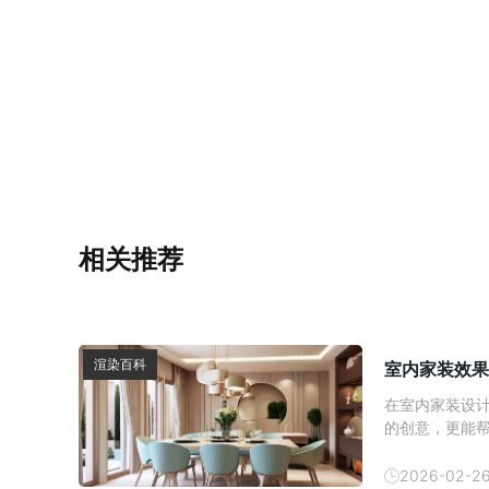
相关推荐
渲染百科
室内家装效果
在室内家装设
的创意，更能
内效果图的制
方式逐渐成为
2026-02-2