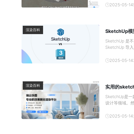
简单介绍一下
2025-05-14
渲染百科
SketchU
SketchU
SketchUp
图层都是一一对应
来简单看吧。
2025-05-14
渲染百科
实用的sket
SketchU
设计等领域。
求。为了解决这
增强其渲染能
2025-05-14