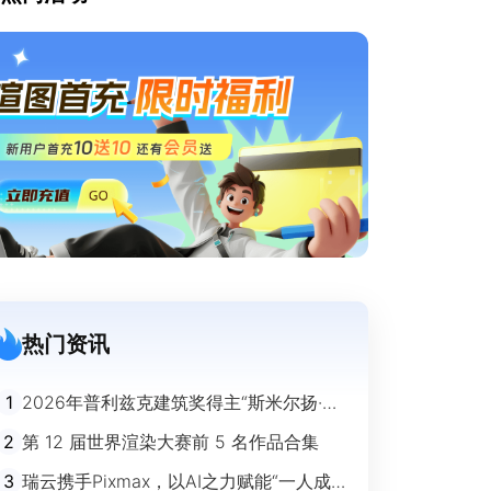
热门资讯
1
2026年普利兹克建筑奖得主“斯米尔扬·拉
迪奇”经典作品欣赏
2
第 12 届世界渲染大赛前 5 名作品合集
3
瑞云携手Pixmax，以AI之力赋能“一人成