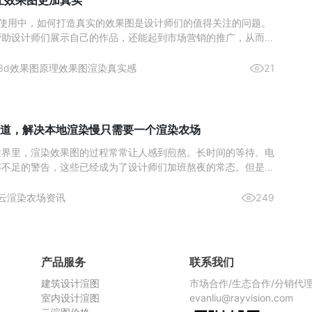
么让效果图更加真实
ax 的使用中，如何打造真实的效果图是设计师们的值得关注的问题。
帮助设计师们展示自己的作品，还能起到市场营销的推广，从而激
。那么来简单了解下如何通过 3Ds max 实现真实的渲染效果图
与纹理的雕琢材质类型：依据物体特性选材质，如金属用“金属”明
3d效果图原理
效果图渲染真实感
21
道，解决本地渲染慢只需要一个渲染农场
世界里，渲染效果图的过程常常让人感到煎熬。长时间的等待、电
存不足的警告，这些已经成为了设计师们加班熬夜的常态。但是，
染农场，这一切都将成为过去式。今天，给大家推荐一个超好用的
—瑞云渲图，它不仅解决了本地渲染慢的问题，而且价格还非常划
云渲染农场资讯
249
渲染慢，
产品服务
联系我们
建筑设计渲图
市场合作/生态合作/分销代
室内设计渲图
evanliu@rayvision.com