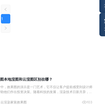
1
图本地渲图和云渲图区别在哪？
计中，效果图的演示是一门艺术，它不仅让客户提前感受到设计师
帮助他们作出投资决策。随着科技的发展，渲染技术日新月异，室
作方式也在不断演变。近年来，本地渲图与云渲图两种主要的渲染
了设计师们的热门选择。本文将深入分析这两种渲染方式的区别，
6
云渲染
家装效果图
103