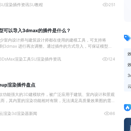
。
SU渲染插件资讯
SU教程
251
p模型可以导入3dmax的插件是什么？
p 是不少室内设计师与建筑设计师都在使用的建模工具，可支持将
 导入到3dmax 进行再次调整。通过插件的方式导入，可保证模型的
的，那么可以将SketchUp 导入到 3dmax 的工具是什么呢，
3DsMax渲染工具
SU渲染插件资讯
124
chup渲染插件盘点
p是一款功能强大的3D建模软件，被广泛应用于建筑、室内设计和景观
然而，其内置的渲染功能相对有限，无法满足高质量效果图的需
个问题，许多开发者和公司推出了各种SketchUp渲染插件，以
力。
云渲染
3d渲染器新闻
86