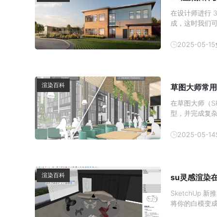
在设计师进行 
成，这时我们
么哪里可以寻
2025-05-15
渲染百科
草图大师常用插
在草图大师（S
型，并完成复杂
望能帮到大家
2025-05-14
渲染百科
su灵感渲染在
SketchUp
将你的白模变
城市设计、建