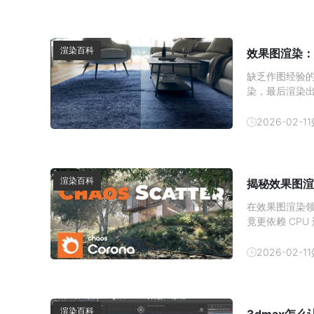
以帮助消费者
渲染百科
效果图渲染：
缺乏作图经验
染，最后渲染
顶尖设计师都
图质感提升技巧
2026-02-11
方的提取 3D 
渲染百科
揭秘效果图渲
在效果图渲染领
竟更依赖 CP
与硬件分工深入
加速对于使用 
2026-02-11
心结论：
渲染百科