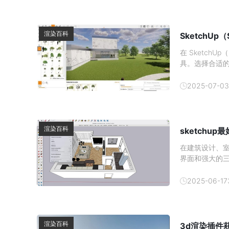
渲染百科
Sketch
在 Sketc
具。选择合适
效果精度和适
2025-07-03
渲染百科
sketchu
在建筑设计、室
界面和强大的
染器，能够赋予
那么，sket
2025-06-17
析。
渲染百科
3d渲染插件