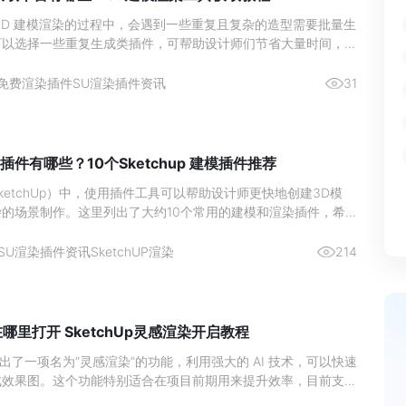
3D 建模渲染的过程中，会遇到一些重复且复杂的造型需要批量生
可以选择一些重复生成类插件，可帮助设计师们节省大量时间，那
找安全可靠的渲染与建模插件呢，本文为大家说明下。
免费渲染插件
SU渲染插件资讯
31
件有哪些？10个Sketchup 建模插件推荐
ketchUp）中，使用插件工具可以帮助设计师更快地创建3D模
的场景制作。这里列出了大约10个常用的建模和渲染插件，希
。
SU渲染插件资讯
SketchUP渲染
214
哪里打开 SketchUp灵感渲染开启教程
 新推出了一项名为“灵感渲染”的功能，利用强大的 AI 技术，可以快速
成效果图。这个功能特别适合在项目前期用来提升效率，目前支持
筑设计和景观设计等领域。那么，这个功能在哪里开启呢？下面来