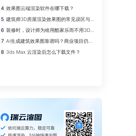
剧”时代
4
效果图云端渲染软件在哪下载？
5
建筑师3D房屋渲染效果图的常见误区与规
避指南
6
装修时，设计师为啥用酷家乐而不用3Ds
max？
7
AI生成建筑效果图靠谱吗？商业项目仍离
不开传统渲染
8
3ds Max 云渲染后怎么下载文件？