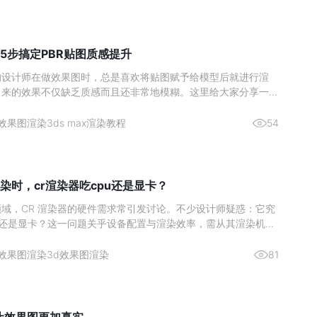
更好地理
5步搞定PBR贴图质感提升
的设计师在做效果图时，总是喜欢将贴图赋予给模型后就进行渲
出来的效果不仅缺乏质感而且还非常地模糊。这里给大家分享一个
在使用的高质量出图方法，成倍提升你的出图质量。效果图渲染贴
1、 首先将准备好的贴图拖入贴图生成器中。2、 然后再点击上
效果图渲染
3ds max渲染教程
54
贴
染时，cr渲染器吃cpu还是显卡？
域，CR 渲染器的硬件需求常引发讨论。不少设计师疑惑：它究
U 还是显卡？这一问题关乎设备配置与渲染效率，需从其渲染机制
分析。图源网络一、核心结论：CPU 是渲染主力，显卡为辅助
CR 渲染器的设计师而言，硬件投入的优先级一直是关键问题。核
效果图渲染
3d效果图渲染
81