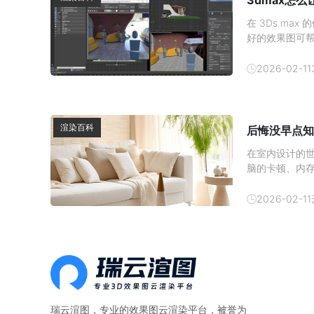
3dmax怎
在 3Ds m
好的效果图可
发消费者的购买
吧。1、 材质
2026-02-11
渲染百科
后悔没早点知
在室内设计的
脑的卡顿、内
现在有了云渲
云渲染农场—
2026-02-11
算。一、本地
瑞云渲图，专业的
效果图云渲染平台
，被誉为