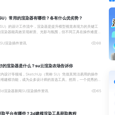
Up（SU）常用的渲染器有哪些？各有什么优劣势？
hUp（SU）的设计工作流中，渲染器是提升模型视觉表现力的关键工
的渲染器能高效呈现材质、光影与氛围，但不同工具在操作难度、
用场景上差异显著，以下为你梳理常用款及其优劣势。
SU渲染插件资讯
98
p最好的渲染器是什么？su云渲染农场告诉你
内设计等领域，SketchUp（简称 SU）凭借其简洁易用的操作
三维建模功能，成为众多设计师的首选工具。然而，一个优秀的渲
 SketchUp 模型更加逼真的视觉效果，将设计方案完美呈现。
chup 最好的渲染器是什么呢？接下来，瑞云渲染农场将为你详细剖
3d渲染器新闻
SU渲染插件资讯
65
获取平台有哪些？3d建模渲染工具获取教程