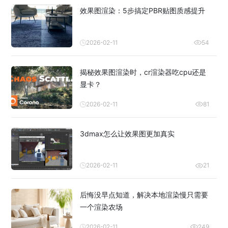
效果图渲染：5步搞定PBR贴图质感提升
2026-02-11
54
揭秘效果图渲染时，cr渲染器吃cpu还是
显卡？
2026-02-11
81
3dmax怎么让效果图更加真实
2026-02-11
21
后悔没早点知道，解决本地渲染慢只需要
一个渲染农场
2026-02-11
249