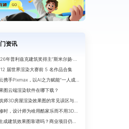
门资讯
026年普利兹克建筑奖得主“斯米尔扬·拉
奇”经典作品欣赏
 12 届世界渲染大赛前 5 名作品合集
云携手Pixmax，以AI之力赋能“一人成
”时代
果图云端渲染软件在哪下载？
筑师3D房屋渲染效果图的常见误区与规
指南
修时，设计师为啥用酷家乐而不用3Ds
ax？
I生成建筑效果图靠谱吗？商业项目仍离
开传统渲染