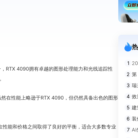
热
1
2
一，RTX 4090拥有卓越的图形处理能力和光线追踪性
迪
2
第
。
3
瑞
剧
4
效
显卡，虽然在性能上略逊于RTX 4090，但仍然具备出色的图形
5
建
避
6
装
m
旗舰型号，在性能和价格之间取得了良好的平衡，适合大多数专业
7
A
不