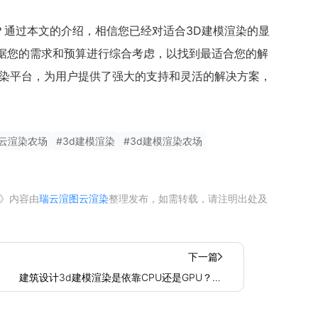
么？通过本文的介绍，相信您已经对适合3D建模渲染的显
根据您的需求和预算进行综合考虑，以找到最适合您的解
渲染平台，为用户提供了强大的支持和灵活的解决方案，
模云渲染农场
#
3d建模渲染
#
3d建模渲染农场
》内容由
瑞云渲图云渲染
整理发布，如需转载，请注明出处及
下一篇
建筑设计3d建模渲染是依靠CPU还是GPU？两
者区别在哪