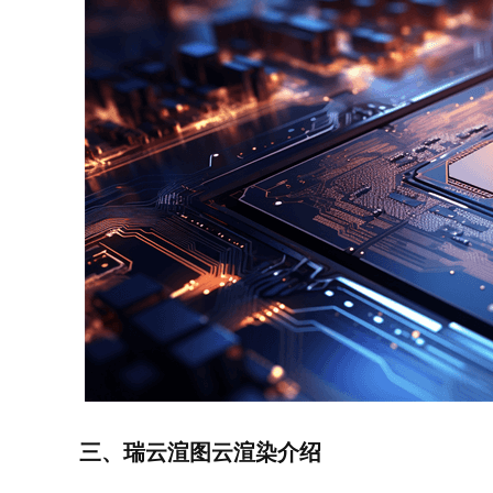
三、瑞云渲图云渲染介绍