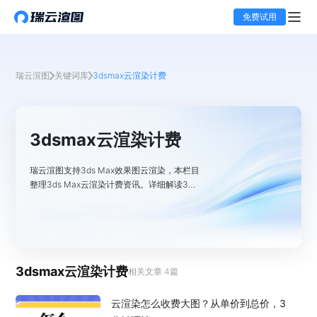
免费试用
瑞云渲图
关键词库
3dsmax云渲染计费
3dsmax云渲染计费
瑞云渲图支持3ds Max效果图云渲染，本栏目
整理​3ds Max云渲染计费资讯。详细解读3ds
Max云渲图收费标准，包括不同会员等级的计
费单价、机时计算规则等。同时明确云渲染效
果图价格，如会员与非会员的封顶价格等。让
你随时可控制渲染成本，尽情体验云渲图服
务。
3dsmax云渲染计费
相关文章
4
篇
云渲染怎么收费大图？从单价到总价，3