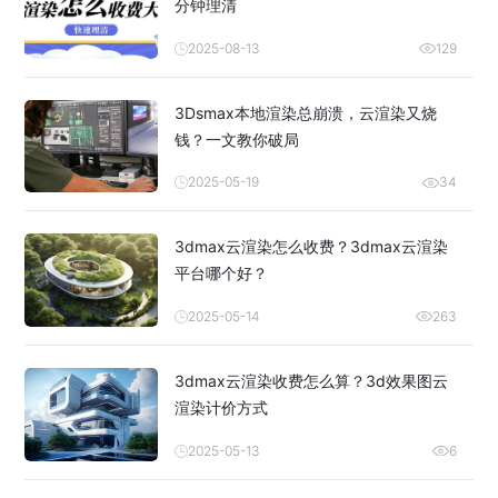
分钟理清
2025-08-13
129
3Dsmax本地渲染总崩溃，云渲染又烧
钱？一文教你破局
2025-05-19
34
3dmax云渲染怎么收费？3dmax云渲染
平台哪个好？
2025-05-14
263
3dmax云渲染收费怎么算？3d效果图云
渲染计价方式
2025-05-13
6