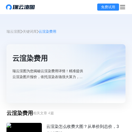
免费试用
瑞云渲图
关键词库
云渲染费用
云渲染费用
瑞云渲图为您揭秘云渲染费用详情！精准提供
云渲染图片报价，依托渲染农场强大算力，计
费模式透明合理，让您清晰掌握成本，畅享高
效、高性价比的渲染服务。
云渲染费用
相关文章
4
篇
云渲染怎么收费大图？从单价到总价，3