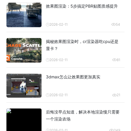
效果图渲染：5步搞定PBR贴图质感提升
2026-02-11
54
揭秘效果图渲染时，cr渲染器吃cpu还是
显卡？
2026-02-11
81
3dmax怎么让效果图更加真实
2026-02-11
21
后悔没早点知道，解决本地渲染慢只需要
一个渲染农场
2026-02-11
249