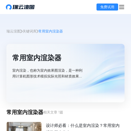
免费试用
瑞云渲图
关键词库
常用室内渲染器
常用室内渲染器
室内渲染，也称为室内效果图渲染，是一种利
用计算机图形技术模拟实际光照和材质效果的
技术。它基于物理规律，通过计算光线在物体
之间的反射、折射、漫反射等效果，生成逼真
的静态或动态图像。室内渲染图的制作是一个
将设计概念转化为可视化效果的过程，它不仅
需要设计师具备良好的审美和设计能力，还需
常用室内渲染器
要掌握室内渲染器的使用技巧。
相关文章
1
篇
设计师必看：什么是室内渲染？常用室内