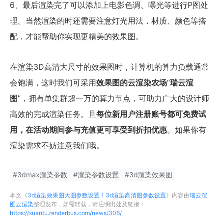
6、最后渲染完了可以添加上电影色调、曝光等进行P图处
理。当然渲染的时还需要注意灯光用法，材质、颜色等搭
配，才能帮助你实现更精美的效果图。
在渲染3D高清大尺寸的效果图时，计算机的算力负载通常
会饱满，这时我们可采用
效果图的云渲染农场
“
瑞云渲
图
”，拥有单集群超一万的算力节点，可助力广大的设计师
高效的完成渲染任务。且
每位新用户注册账号都可免费试
用，在活动期间参与充值更可享受到折扣优惠
。如果你有
渲染需求不妨注意我们哦。
#
3dmax渲染参数
#
渲染参数设置
#
3d渲染效果图
本文《
3d渲染效果图大图参数设置！3d渲染高清图参数设置
》内容由
瑞云渲
图云渲染
整理发布，如需转载，请注明出处及链接：
https://xuantu.renderbus.com/news/306/