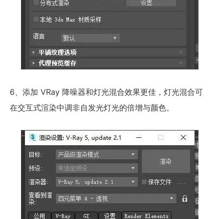
6、添加 VRay 降噪器和灯光混合效果更佳，灯光混合可
在交互式渲染中调非自发光灯光的倍增与颜色。