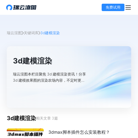
免费试用
瑞云渲图
关键词库
3d建模渲染
3d建模渲染
瑞云渲图本栏目聚焦 3d 建模渲染资讯！分享
3d 建模效果图的渲染农场内容，不定时更新
资讯，助用户了解建模后效果图本地渲染过慢
时，可到云渲染农场完成。
3d建模渲染
相关文章
3
篇
3dmax脚本插件怎么安装教程？