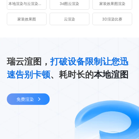
本地渲染与云渲染区别
3d图云渲染
家装效果图渲染
家装效果图
云渲染
3D渲染比赛
瑞云渲图，
打破设备限制让您迅
速告别卡顿
、耗时长的
本地渲图
免费渲染