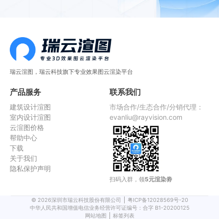
瑞云渲图，瑞云科技旗下专业效果图云渲染平台
产品服务
联系我们
建筑设计渲图
市场合作/生态合作/分销代理：
室内设计渲图
evanliu@rayvision.com
云渲图价格
帮助中心
下载
关于我们
隐私保护声明
扫码入群，领
5元渲染劵
©
2026
深圳市瑞云科技股份有限公司
粤ICP备12028569号-20
中华人民共和国增值电信业务经营许可证编号：合字 B1-20200125
网站地图
标签列表