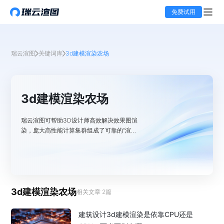
免费试用
瑞云渲图
关键词库
3d建模渲染农场
3d建模渲染农场
瑞云渲图可帮助3D设计师高效解决效果图渲
染，庞大高性能计算集群组成了可靠的“渲染
农场”，海量云端算力解决复杂模型渲染难
题，告别本地电脑卡顿，极速输出高品质效果
图。通过本栏目了解3d建模渲染农场的价
格、活动等相关教程。
3d建模渲染农场
相关文章
2
篇
建筑设计3d建模渲染是依靠CPU还是