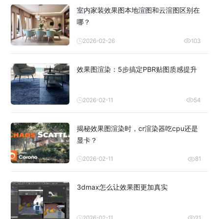
室内家装效果图本地渲图和云渲图区别在
哪？
2026-02-26
103
效果图渲染：5步搞定PBR贴图质感提升
2026-02-11
54
揭秘效果图渲染时，cr渲染器吃cpu还是
显卡？
2026-02-11
81
3dmax怎么让效果图更加真实
2026-02-11
21