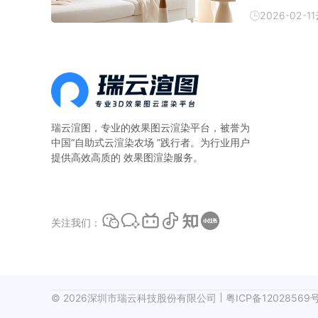
云渲染农场—
2026-02-11
算。一、本地
瑞云渲图，专业的
效果图云渲染平台
，被誉为
中国“自助式云渲染农场 ”践行者。为行业用户
提供高效高质的 效果图渲染服务。
关注我们：
©
2026
深圳市瑞云科技股份有限公司
粤ICP备12028569号