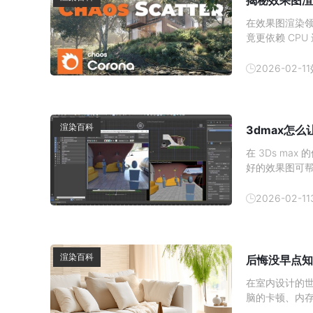
揭秘效果图渲
在效果图渲染领
竟更依赖 CP
与硬件分工深入
加速对于使用 
2026-02-11
心结论：
渲染百科
3dmax怎
在 3Ds m
好的效果图可
发消费者的购买
吧。1、 材质
2026-02-11
渲染百科
后悔没早点知
在室内设计的
脑的卡顿、内
现在有了云渲