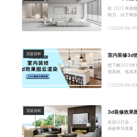
在 2025 
助力。以下将按
及工具，方便
2025-09-17
渲染百科
室内装修3d
想了解2025
借高效、低成
间、计费模式
2025-09-0
渲染百科
3d装修效果
在设计行业，一
保效率与质量
时，随着技术的