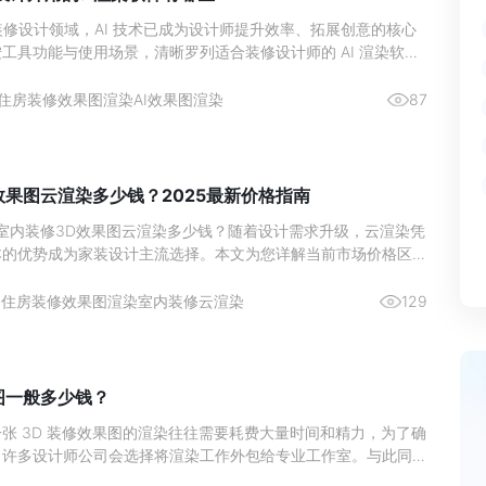
年的装修设计领域，AI 技术已成为设计师提升效率、拓展创意的核心
工具功能与使用场景，清晰罗列适合装修设计师的 AI 渲染软件
按需选择：
住房装修效果图渲染
AI效果图渲染
87
效果图云渲染多少钱？2025最新价格指南
年室内装修3D效果图云渲染多少钱？随着设计需求升级，云渲染凭
本的优势成为家装设计主流选择。本文为您详解当前市场价格区
及影响价格的关键因素，助您精准预算，轻松打造理想家居效果。
3
住房装修效果图渲染
室内装修云渲染
129
图一般多少钱？
张 3D 装修效果图的渲染往往需要耗费大量时间和精力，为了确
，许多设计师公司会选择将渲染工作外包给专业工作室。与此同
不断进步，越来越多的设计师开始借助云端平台完成 3D 装修效