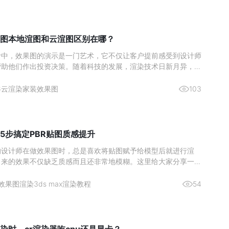
图本地渲图和云渲图区别在哪？
计中，效果图的演示是一门艺术，它不仅让客户提前感受到设计师
帮助他们作出投资决策。随着科技的发展，渲染技术日新月异，室
作方式也在不断演变。近年来，本地渲图与云渲图两种主要的渲染
了设计师们的热门选择。本文将深入分析这两种渲染方式的区别，
6
云渲染
家装效果图
103
更好地理
5步搞定PBR贴图质感提升
的设计师在做效果图时，总是喜欢将贴图赋予给模型后就进行渲
出来的效果不仅缺乏质感而且还非常地模糊。这里给大家分享一个
在使用的高质量出图方法，成倍提升你的出图质量。效果图渲染贴
1、 首先将准备好的贴图拖入贴图生成器中。2、 然后再点击上
效果图渲染
3ds max渲染教程
54
贴