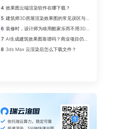
剧”时代
4
效果图云端渲染软件在哪下载？
5
建筑师3D房屋渲染效果图的常见误区与规
避指南
6
装修时，设计师为啥用酷家乐而不用3Ds
max？
7
AI生成建筑效果图靠谱吗？商业项目仍离
不开传统渲染
8
3ds Max 云渲染后怎么下载文件？