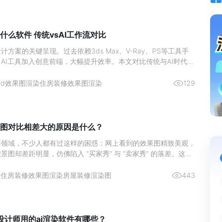
什么软件 传统vsAI工作流对比
方案的关键呈现。过去依赖3ds Max、V-Ray、PS等工具手
AI工具加入创意前端，大幅提升效率。本文对比传统与AI时代的
主流软件组合，助你高效出图。
3d效果图渲染
住房装修效果图渲染
129
图对比相差大的原因是什么？
等领域，不少人都有过这样的困惑：网上看到的效果图精致美观，
景图却差距明显，仿佛陷入 “买家秀” 与 “卖家秀” 的落差。这种
，而是由多个关键因素共同作用导致。
2
住房装修效果图渲染
房屋装修渲染图
443
修设计师用的ai渲染软件有哪些？