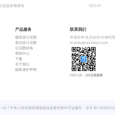
—瑞云渲图，它不仅解决了本地渲染慢的问题，而且价格还非常划
云渲染农场资讯
249
渲染慢，
产品服务
联系我们
建筑设计渲图
市场合作/生态合作/分销代
室内设计渲图
evanliu@rayvision.com
云渲图价格
帮助中心
下载
关于我们
隐私保护声明
扫码入群，领
5元渲染劵
-20
中华人民共和国增值电信业务经营许可证编号：合字 B1-2020012