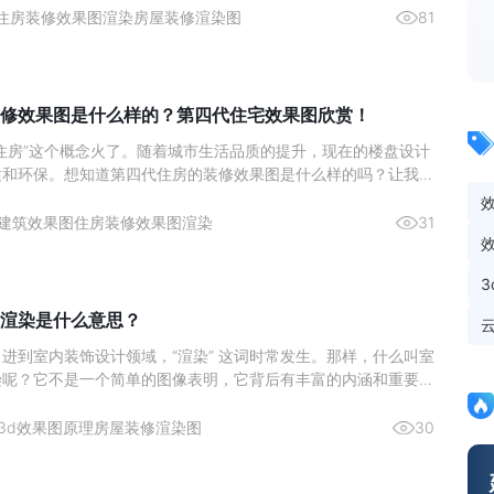
那么，工作室渲染与云端渲染的费用究竟相差几何？接下来，就让
住房装修效果图渲染
房屋装修渲染图
81
。
修效果图是什么样的？第四代住宅效果图欣赏！
住房”这个概念火了。随着城市生活品质的提升，现在的楼盘设计
适和环保。想知道第四代住房的装修效果图是什么样的吗？让我们
！
建筑效果图
住房装修效果图渲染
31
渲染是什么意思？
进到室内装饰设计领域，“渲染” 这词时常发生。那样，什么叫室
染呢？它不是一个简单的图像表明，它背后有丰富的内涵和重要的
3d效果图原理
房屋装修渲染图
30