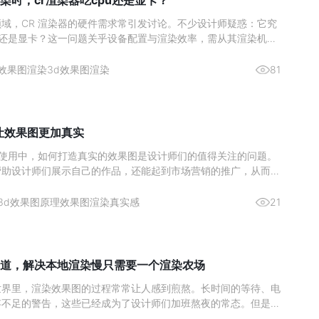
染时，cr渲染器吃cpu还是显卡？
域，CR 渲染器的硬件需求常引发讨论。不少设计师疑惑：它究
U 还是显卡？这一问题关乎设备配置与渲染效率，需从其渲染机制
分析。图源网络一、核心结论：CPU 是渲染主力，显卡为辅助
CR 渲染器的设计师而言，硬件投入的优先级一直是关键问题。核
效果图渲染
3d效果图渲染
81
么让效果图更加真实
ax 的使用中，如何打造真实的效果图是设计师们的值得关注的问题。
帮助设计师们展示自己的作品，还能起到市场营销的推广，从而激
。那么来简单了解下如何通过 3Ds max 实现真实的渲染效果图
与纹理的雕琢材质类型：依据物体特性选材质，如金属用“金属”明
3d效果图原理
效果图渲染真实感
21
道，解决本地渲染慢只需要一个渲染农场
世界里，渲染效果图的过程常常让人感到煎熬。长时间的等待、电
存不足的警告，这些已经成为了设计师们加班熬夜的常态。但是，
染农场，这一切都将成为过去式。今天，给大家推荐一个超好用的