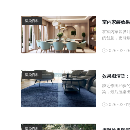
渲染百科
室内家装效果
在室内家装设
的创意，更能
内效果图的制
方式逐渐成为
2026-02-2
以帮助消费者
渲染百科
效果图渲染：
缺乏作图经验
染，最后渲染
顶尖设计师都
图质感提升技巧
2026-02-11
方的提取 3D 
渲染百科