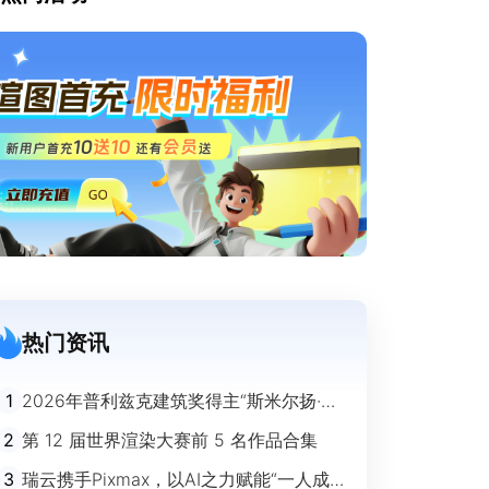
热门资讯
1
2026年普利兹克建筑奖得主“斯米尔扬·拉
迪奇”经典作品欣赏
2
第 12 届世界渲染大赛前 5 名作品合集
3
瑞云携手Pixmax，以AI之力赋能“一人成