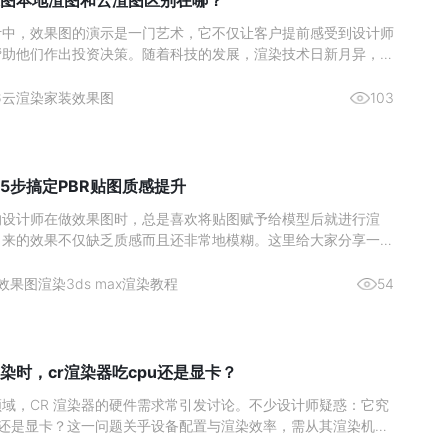
图本地渲图和云渲图区别在哪？
计中，效果图的演示是一门艺术，它不仅让客户提前感受到设计师
帮助他们作出投资决策。随着科技的发展，渲染技术日新月异，室
作方式也在不断演变。近年来，本地渲图与云渲图两种主要的渲染
了设计师们的热门选择。本文将深入分析这两种渲染方式的区别，
6
云渲染
家装效果图
103
更好地理
5步搞定PBR贴图质感提升
的设计师在做效果图时，总是喜欢将贴图赋予给模型后就进行渲
出来的效果不仅缺乏质感而且还非常地模糊。这里给大家分享一个
在使用的高质量出图方法，成倍提升你的出图质量。效果图渲染贴
1、 首先将准备好的贴图拖入贴图生成器中。2、 然后再点击上
效果图渲染
3ds max渲染教程
54
贴
染时，cr渲染器吃cpu还是显卡？
域，CR 渲染器的硬件需求常引发讨论。不少设计师疑惑：它究
U 还是显卡？这一问题关乎设备配置与渲染效率，需从其渲染机制
分析。图源网络一、核心结论：CPU 是渲染主力，显卡为辅助