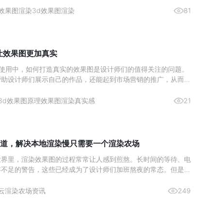
CR 渲染器的设计师而言，硬件投入的优先级一直是关键问题。核
效果图渲染
3d效果图渲染
81
么让效果图更加真实
ax 的使用中，如何打造真实的效果图是设计师们的值得关注的问题。
帮助设计师们展示自己的作品，还能起到市场营销的推广，从而激
。那么来简单了解下如何通过 3Ds max 实现真实的渲染效果图
与纹理的雕琢材质类型：依据物体特性选材质，如金属用“金属”明
3d效果图原理
效果图渲染真实感
21
道，解决本地渲染慢只需要一个渲染农场
世界里，渲染效果图的过程常常让人感到煎熬。长时间的等待、电
存不足的警告，这些已经成为了设计师们加班熬夜的常态。但是，
染农场，这一切都将成为过去式。今天，给大家推荐一个超好用的
—瑞云渲图，它不仅解决了本地渲染慢的问题，而且价格还非常划
云渲染农场资讯
249
渲染慢，