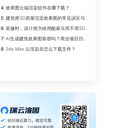
剧”时代
4
效果图云端渲染软件在哪下载？
5
建筑师3D房屋渲染效果图的常见误区与规
避指南
6
装修时，设计师为啥用酷家乐而不用3Ds
max？
7
AI生成建筑效果图靠谱吗？商业项目仍离
不开传统渲染
8
3ds Max 云渲染后怎么下载文件？