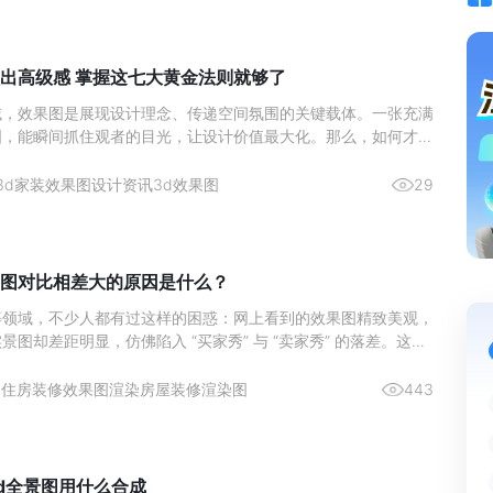
出高级感 掌握这七大黄金法则就够了
域，效果图是展现设计理念、传递空间氛围的关键载体。一张充满
图，能瞬间抓住观者的目光，让设计价值最大化。那么，如何才能
感？以下七大黄金法则，为你揭秘效果图高级感的打造密码。
3d家装效果图设计资讯
3d效果图
29
图对比相差大的原因是什么？
等领域，不少人都有过这样的困惑：网上看到的效果图精致美观，
景图却差距明显，仿佛陷入 “买家秀” 与 “卖家秀” 的落差。这种
，而是由多个关键因素共同作用导致。
2
住房装修效果图渲染
房屋装修渲染图
443
d全景图用什么合成