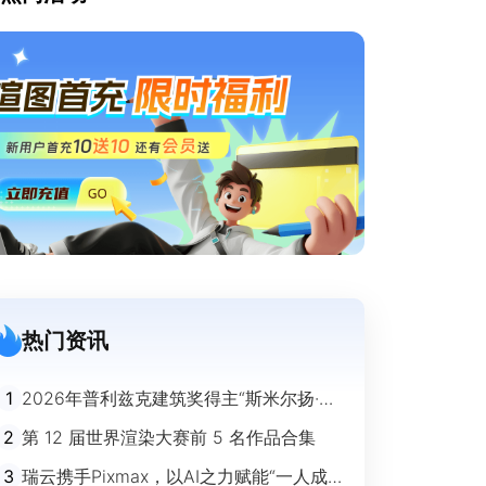
热门资讯
1
2026年普利兹克建筑奖得主“斯米尔扬·拉
迪奇”经典作品欣赏
2
第 12 届世界渲染大赛前 5 名作品合集
3
瑞云携手Pixmax，以AI之力赋能“一人成