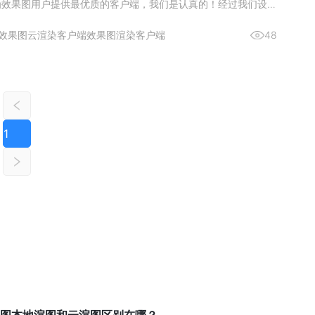
为效果图用户提供最优质的客户端，我们是认真的！经过我们设计
同学的不断努力，历时一月，效果图客户端进行了彻头彻尾的更新
&ldquo;效率"、"易用"、"友好"的改版目标，不仅对UI界面进
效果图云渲染客户端
效果图渲染客户端
48
1