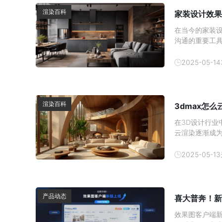
渲染百科
家装设计效果
在当今的家装
沟通的重要工具
么渲染软件渲染
装设计效果图
2025-05-14
渲染百科
3dmax怎
在3D设计行
云渲染逐渐成为
云渲染，并提
染？云渲染是
2025-05-13
地渲染，云渲
产品动态
喜大普奔！新
效果图客户端