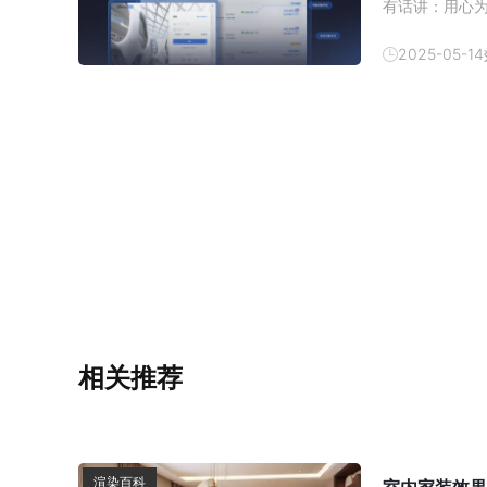
有话讲：用心
师大佬和产研
迭代，我们秉承着
2025-05-14
行了全
相关推荐
渲染百科