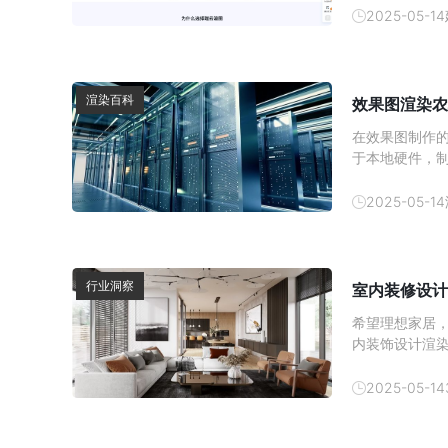
2025-05-14
渲染百科
效果图渲染农
在效果图制作
于本地硬件，
染农场的出现
农场，我们可
2025-05-14
行业洞察
室内装修设计
希望理想家居，
内装饰设计渲
价值。
2025-05-14