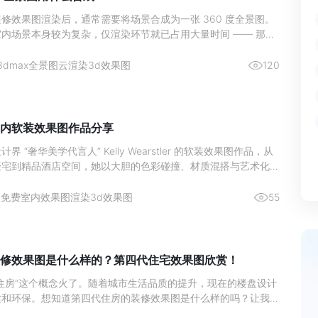
修效果图渲染后，通常需要将场景合成为一张 360 度全景图。
内场景本身较为复杂，仅渲染环节就已占用大量时间 —— 那
 3D 全景图时，有没有快捷的软件可用呢？本文整理了相关内
大家提供参考！
3dmax全景图云渲染
3d效果图
120
内软装效果图作品分享
 “奢华美学代言人” Kelly Wearstler 的软装效果图作品，从
豪宅到精品酒店空间，她以大胆的色彩碰撞、材质混搭与艺术化陈
华风格推向新高度。以下解析其作品中暗藏的设计哲学与视觉张
3
免费室内效果图渲染
3d效果图
55
修效果图是什么样的？第四代住宅效果图欣赏！
住房”这个概念火了。随着城市生活品质的提升，现在的楼盘设计
适和环保。想知道第四代住房的装修效果图是什么样的吗？让我们
！