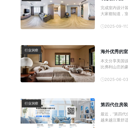
完成室内设计装
大家都知道，室
么，在后续合成
容，希望能为
2025-09-11
行业洞察
海外优秀的室
本文分享美国设计界
比弗利山庄的
设，将美式奢
力。
2025-06-0
行业洞察
第四代住房装
最近，“第四代
越来越注重舒
一起来看看吧