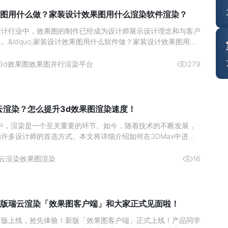
图用什么做？家装设计效果图用什么渲染软件渲染？
设计行业中，效果图的制作已经成为设计师展示设计理念和与客户
。&ldquo;家装设计效果图用什么软件做？家装设计效果图用什
？&rdquo;是许多设计师和业主关心的问题。本文将详细探讨家
如何选择合适的建模软件和渲染软件来提高渲染效率和质量。
3d效果图
效果图并行渲染平台
279
么云渲染？怎么提升3d效果图渲染速度！
业中，渲染是一个至关重要的环节。如今，随着技术的不断发展，
许多设计师的首选方式。本文将详细介绍如何在3DMax中进行
供一系列方法和技巧，以提升3D效果图的渲染速度。什么是云渲
指通过网络将渲染任务上传到云服务器进行处理的技术。相比于本
云渲染
效果图渲染
16
染能够
版瑞云渲染「效果图客户端」和大家正式见面啦！
新版上线，抢先体验！新版「效果图客户端」正式上线！产品同学