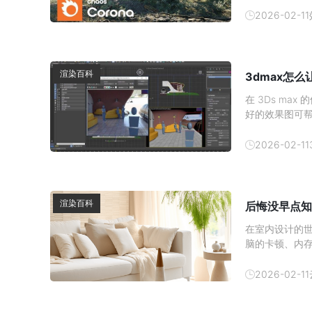
加速对于使用 
2026-02-11
心结论：
渲染百科
3dmax怎
在 3Ds m
好的效果图可
发消费者的购买
吧。1、 材质
2026-02-11
渲染百科
后悔没早点知
在室内设计的
脑的卡顿、内
现在有了云渲
云渲染农场—
2026-02-11
算。一、本地