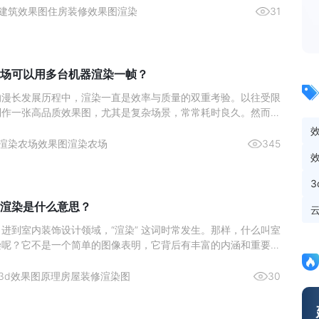
建筑效果图
住房装修效果图渲染
31
场可以用多台机器渲染一帧？
的漫长发展历程中，渲染一直是效率与质量的双重考验。以往受限
制作一张高品质效果图，尤其是复杂场景，常常耗时良久。然而渲
，则对于效果图的制作时间长大幅度的缩短，那么在效果图的渲染
以选择多少台机器渲染一帧的画面呢？下面一起来看看吧
渲染农场
效果图渲染农场
345
渲染是什么意思？
进到室内装饰设计领域，“渲染” 这词时常发生。那样，什么叫室
染呢？它不是一个简单的图像表明，它背后有丰富的内涵和重要的
3d效果图原理
房屋装修渲染图
30