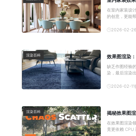
室内家装效果
在室内家装设
的创意，更能
内效果图的制
方式逐渐成为
2026-02-2
以帮助消费者
渲染百科
效果图渲染：
缺乏作图经验
染，最后渲染
顶尖设计师都
图质感提升技巧
2026-02-11
方的提取 3D 
渲染百科
揭秘效果图渲
在效果图渲染领
竟更依赖 CP
与硬件分工深入