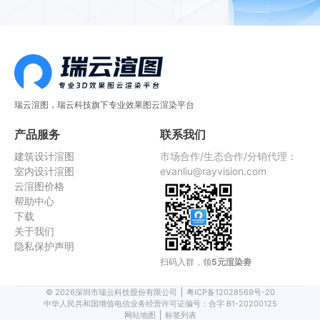
瑞云渲图，瑞云科技旗下专业效果图云渲染平台
产品服务
联系我们
建筑设计渲图
市场合作/生态合作/分销代理：
室内设计渲图
evanliu@rayvision.com
云渲图价格
帮助中心
下载
关于我们
隐私保护声明
扫码入群，领
5元渲染劵
©
2026
深圳市瑞云科技股份有限公司
粤ICP备12028569号-20
中华人民共和国增值电信业务经营许可证编号：合字 B1-20200125
网站地图
标签列表