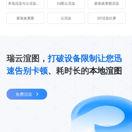
本地渲染与云渲染区别
3d图云渲染
家装效果图渲染
家装效果图
云渲染
3D渲染比赛
瑞云渲图，
打破设备限制让您迅
速告别卡顿
、耗时长的
本地渲图
免费渲染