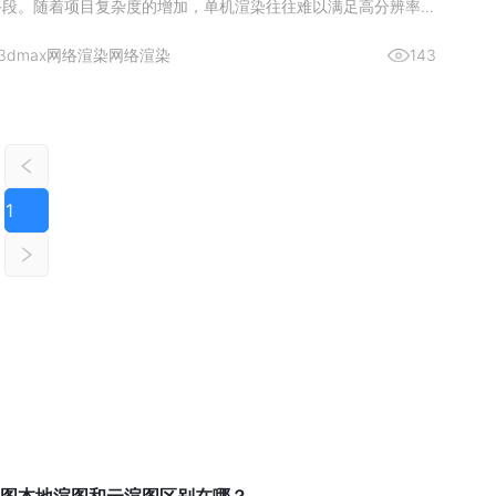
手段。随着项目复杂度的增加，单机渲染往往难以满足高分辨率和
需求，而网络渲染则通过分布式计算资源，显著缩短渲染时间并提
而，许多用户在初次接触3DMAX网络渲染时，常常面临如何设
3dmax网络渲染
网络渲染
143
问
1