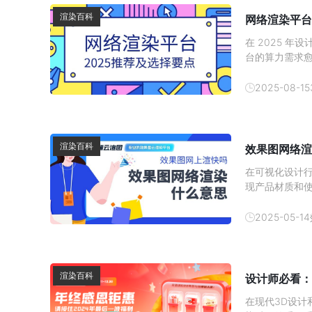
渲染百科
网络渲染平台
在 2025 
台的算力需求
计方案，更需通
撑来高效完成
2025-08-15
精力、聚焦核心
年主流的网络
渲染百科
效果图网络渲
在可视化设计
现产品材质和
网络渲染应运
家解答。
2025-05-14
渲染百科
设计师必看：
在现代3D设计