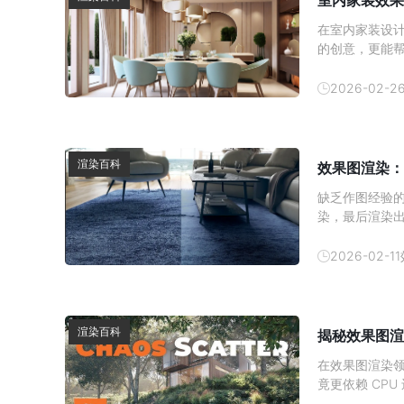
室内家装效果
在室内家装设
的创意，更能
内效果图的制
方式逐渐成为
2026-02-2
以帮助消费者
渲染百科
效果图渲染：
缺乏作图经验
染，最后渲染
顶尖设计师都
图质感提升技巧
2026-02-11
方的提取 3D 
渲染百科
揭秘效果图渲
在效果图渲染领
竟更依赖 CP
与硬件分工深入