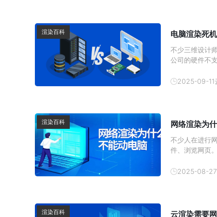
渲染百科
电脑渲染死机
不少三维设计
公司的硬件不
延误。如何告别
本极高，后者
2025-09-11
渲染百科
网络渲染为什
不少人在进行网
件、浏览网页。
只要不运行占
等，根本不会
2025-08-27
渲染百科
云渲染需要网