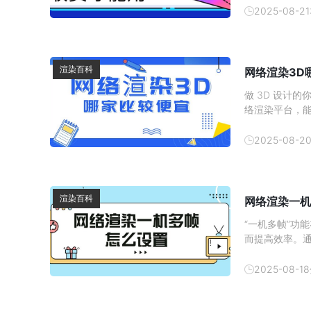
钱，希望能帮
2025-08-21
渲染百科
网络渲染3D
做 3D 设计
络渲染平台，能省一
用&rdquo; 
坑指南。一、辨清 
2025-08-2
渲染百科
网络渲染一机
“一机多帧”功
而提高效率。
式，但这就要
帧的效果。下
2025-08-18