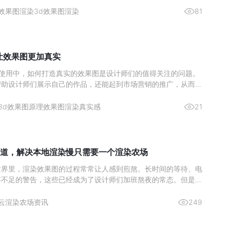
CR 渲染器的设计师而言，硬件投入的优先级一直是关键问题。核
效果图渲染
3d效果图渲染
81
么让效果图更加真实
ax 的使用中，如何打造真实的效果图是设计师们的值得关注的问题。
帮助设计师们展示自己的作品，还能起到市场营销的推广，从而激
。那么来简单了解下如何通过 3Ds max 实现真实的渲染效果图
与纹理的雕琢材质类型：依据物体特性选材质，如金属用“金属”明
3d效果图原理
效果图渲染真实感
21
道，解决本地渲染慢只需要一个渲染农场
世界里，渲染效果图的过程常常让人感到煎熬。长时间的等待、电
存不足的警告，这些已经成为了设计师们加班熬夜的常态。但是，
染农场，这一切都将成为过去式。今天，给大家推荐一个超好用的
—瑞云渲图，它不仅解决了本地渲染慢的问题，而且价格还非常划
云渲染农场资讯
249
渲染慢，