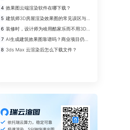
剧”时代
4
效果图云端渲染软件在哪下载？
5
建筑师3D房屋渲染效果图的常见误区与规
避指南
6
装修时，设计师为啥用酷家乐而不用3Ds
max？
7
AI生成建筑效果图靠谱吗？商业项目仍离
不开传统渲染
8
3ds Max 云渲染后怎么下载文件？