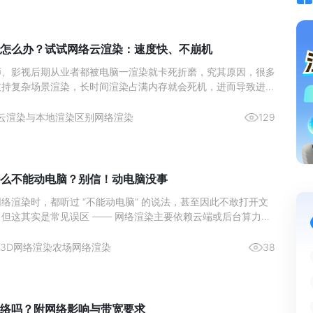
怎么办？试试网络云渲染：速度快、不崩机
师、影视后期从业者都被电脑一渲染就卡死折磨，究其原因，很多
支持复杂场景渲染，长时间渲染占满内存就会死机，进而导致进度
本地渲染死机？一是升级硬件，二是用网络云渲染 —— 前者成
按需付费，不仅算力强，渲染速度还轻松超本地。
云渲染与本地渲染区别
网络渲染
129
么不能动电脑？别信！动电脑没事
络渲染时，都听过 “不能动电脑” 的说法，甚至因此不敢打开文
但这其实是常见误区 —— 网络渲染主要依赖云端或后台算力，
用极高资源的大型程序，日常操作电脑，比如回复消息、处理文档
影响渲染进程，也不会导致渲染出错。
3D网络渲染农场
网络渲染
38
络吗？附网络影响与带宽要求