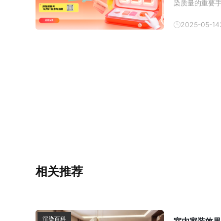
染质量的重要
高帧率的渲染
高图像质量。然
2025-05-14
置画面大小的
相关推荐
渲染百科