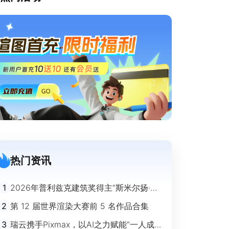
热门资讯
1
2026年普利兹克建筑奖得主“斯米尔扬·拉
迪奇”经典作品欣赏
2
第 12 届世界渲染大赛前 5 名作品合集
3
瑞云携手Pixmax，以AI之力赋能“一人成