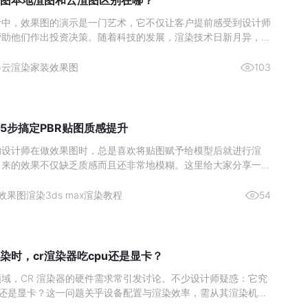
图本地渲图和云渲图区别在哪？
计中，效果图的演示是一门艺术，它不仅让客户提前感受到设计师
帮助他们作出投资决策。随着科技的发展，渲染技术日新月异，室
作方式也在不断演变。近年来，本地渲图与云渲图两种主要的渲染
了设计师们的热门选择。本文将深入分析这两种渲染方式的区别，
6
云渲染
家装效果图
103
更好地理
5步搞定PBR贴图质感提升
的设计师在做效果图时，总是喜欢将贴图赋予给模型后就进行渲
出来的效果不仅缺乏质感而且还非常地模糊。这里给大家分享一个
在使用的高质量出图方法，成倍提升你的出图质量。效果图渲染贴
1、 首先将准备好的贴图拖入贴图生成器中。2、 然后再点击上
效果图渲染
3ds max渲染教程
54
贴
染时，cr渲染器吃cpu还是显卡？
域，CR 渲染器的硬件需求常引发讨论。不少设计师疑惑：它究
U 还是显卡？这一问题关乎设备配置与渲染效率，需从其渲染机制
分析。图源网络一、核心结论：CPU 是渲染主力，显卡为辅助