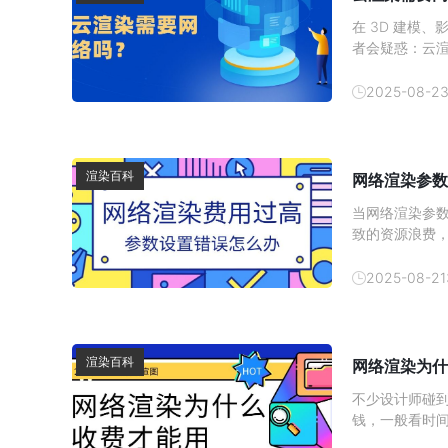
在 3D 建模
者会疑惑：云
据，从提交渲
网络支持。而
2025-08-2
材传输延迟，
渲染百科
网络渲染参数
当网络渲染参
致的资源浪费
目预算。如何
解问题根源，
2025-08-21
渲染百科
网络渲染为什
不少设计师碰
钱，一般看时
不会太便宜，