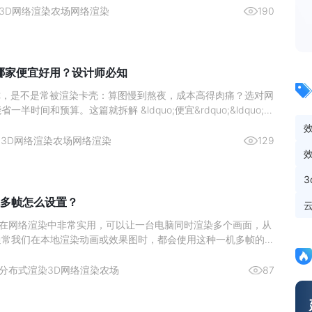
到大家。
3D网络渲染农场
网络渲染
190
哪家便宜好用？设计师必知
的你，是不是常被渲染卡壳：算图慢到熬夜，成本高得肉痛？选对网
半时间和预算。这篇就拆解 &ldquo;便宜&rdquo;&ldquo;好
的关键 &mdash;&mdash; 从价格猫腻到速度实测，给设计师一份避
&ldquo;便宜&rd
0
3D网络渲染农场
网络渲染
129
多帧怎么设置？
能在网络渲染中非常实用，可以让一台电脑同时渲染多个画面，从
通常我们在本地渲染动画或效果图时，都会使用这种一机多帧的方
求电脑性能要足够强大。当然，你也可以通过云渲染来实现一机多
面我们来看看具体怎么用吧。
分布式渲染
3D网络渲染农场
87