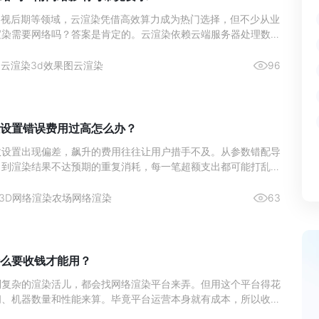
、影视后期等领域，云渲染凭借高效算力成为热门选择，但不少从业
渲染需要网络吗？答案是肯定的。云渲染依赖云端服务器处理数
染任务、传输素材，到同步进度、接收最终成果，每一步都离不开
网络稳定性直接影响渲染效率，带宽不足还可能导致任务卡顿、素
3
云渲染
3d效果图云渲染
96
下面就具体聊聊网络对云渲染的影响及实际带宽需求。
设置错误费用过高怎么办？
数设置出现偏差，飙升的费用往往让用户措手不及。从参数错配导
，到渲染结果不达预期的重复消耗，每一笔超额支出都可能打乱项
快速定位参数问题、止损降本，成为此刻最紧迫的需求。本文将拆
提供实用解决方案，帮你摆脱费用失控的困境。
3D网络渲染农场
网络渲染
63
么要收钱才能用？
到复杂的渲染活儿，都会找网络渲染平台来弄。但用这个平台得花
间、机器数量和性能来算。毕竟平台运营本身就有成本，所以收费
不过能帮大家快速搞定渲染。这里就给大伙说说为啥网络渲染要收