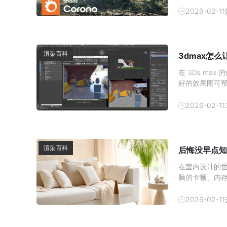
加速对于使用 
2026-02-11
心结论：
渲染百科
3dmax怎
在 3Ds m
好的效果图可
发消费者的购买
吧。1、 材质
2026-02-11
渲染百科
后悔没早点知
在室内设计的
脑的卡顿、内
现在有了云渲
云渲染农场—
2026-02-11
算。一、本地