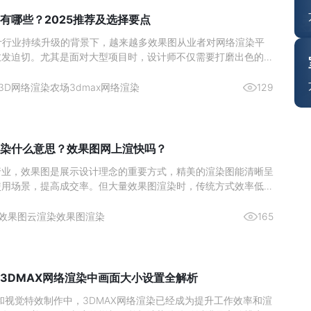
有哪些？2025推荐及选择要点
年设计行业持续升级的背景下，越来越多效果图从业者对网络渲染平
愈发迫切。尤其是面对大型项目时，设计师不仅需要打磨出色的设
过高质量效果图呈现作品 —— 这背后，往往依赖强大的算力支
渲染任务。也正因如此，如何借助合适的网络渲染平台解放设计师
3D网络渲染农场
3dmax网络渲染
129
创作，成为提升效率的关键。而想要选对工具，先理清 2025
渲染平台有哪些、选择时该关注哪些要点，就显得尤为必要。
染什么意思？效果图网上渲快吗？
行业，效果图是展示设计理念的重要方式，精美的渲染图能清晰呈
使用场景，提高成交率。但大量效果图渲染时，传统方式效率低，
而生。它能提升渲染速度吗？和云渲染农场有何关系？下面就为大
效果图云渲染
效果图渲染
165
3DMAX网络渲染中画面大小设置全解析
和视觉特效制作中，3DMAX网络渲染已经成为提升工作效率和渲