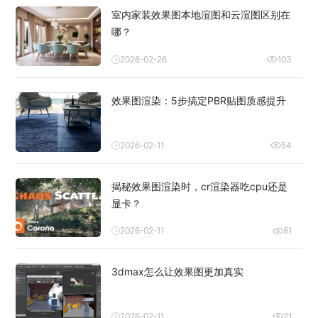
室内家装效果图本地渲图和云渲图区别在
哪？
2026-02-26
103
效果图渲染：5步搞定PBR贴图质感提升
2026-02-11
54
揭秘效果图渲染时，cr渲染器吃cpu还是
显卡？
2026-02-11
81
3dmax怎么让效果图更加真实
2026-02-11
21