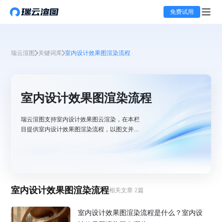
免费试用
瑞云渲图
关键词库
室内设计效果图渲染流程
室内设计效果图渲染流程
瑞云渲图支持室内设计效果图云渲染，在本栏
目提供室内设计效果图渲染流程，以图文并茂
的方式呈现从前期模型检查、材质灯光精细调
整，到渲染参数设置、任务提交云端渲染的全
步骤。结合 V-Ray、Corona 等主流渲染器特
性，详细说明采样值、分辨率等关键参数配置
技巧，助您高效输出逼真细腻的室内效果图，
室内设计效果图渲染流程
轻松掌握渲染核心操作。
相关文章
2
篇
室内设计效果图渲染流程是什么？室内设