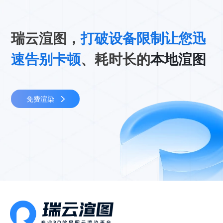
瑞云渲图，
打破设备限制让您迅
速告别卡顿
、耗时长的
本地渲图
免费渲染