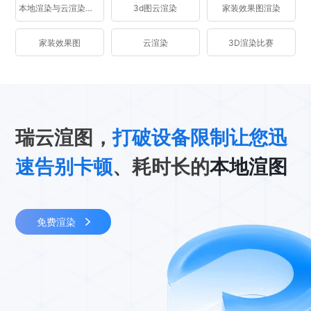
本地渲染与云渲染区别
3d图云渲染
家装效果图渲染
家装效果图
云渲染
3D渲染比赛
瑞云渲图，
打破设备限制让您迅
速告别卡顿
、耗时长的
本地渲图
免费渲染