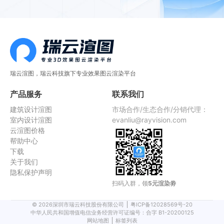
瑞云渲图，瑞云科技旗下专业效果图云渲染平台
产品服务
联系我们
建筑设计渲图
市场合作/生态合作/分销代理：
室内设计渲图
evanliu@rayvision.com
云渲图价格
帮助中心
下载
关于我们
隐私保护声明
扫码入群，领
5元渲染劵
©
2026
深圳市瑞云科技股份有限公司
粤ICP备12028569号-20
中华人民共和国增值电信业务经营许可证编号：合字 B1-20200125
网站地图
标签列表