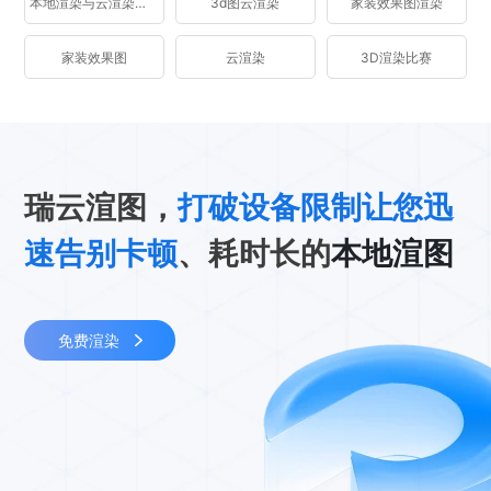
本地渲染与云渲染区别
3d图云渲染
家装效果图渲染
家装效果图
云渲染
3D渲染比赛
瑞云渲图，
打破设备限制让您迅
速告别卡顿
、耗时长的
本地渲图
免费渲染